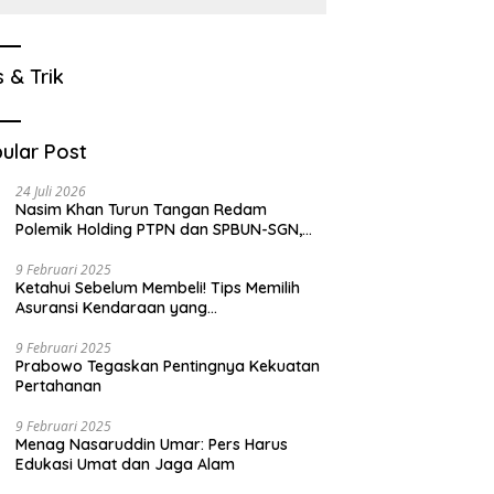
s & Trik
ular Post
24 Juli 2026
Nasim Khan Turun Tangan Redam
Polemik Holding PTPN dan SPBUN-SGN,
Dorong Solusi Tanpa Aksi Jalanan
9 Februari 2025
Ketahui Sebelum Membeli! Tips Memilih
Asuransi Kendaraan yang
Menguntungkan
9 Februari 2025
Prabowo Tegaskan Pentingnya Kekuatan
Pertahanan
9 Februari 2025
Menag Nasaruddin Umar: Pers Harus
Edukasi Umat dan Jaga Alam