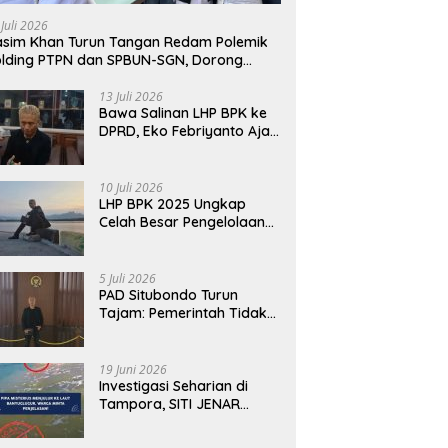
 Juli 2026
sim Khan Turun Tangan Redam Polemik
lding PTPN dan SPBUN-SGN, Dorong
lusi Tanpa Aksi Jalanan
13 Juli 2026
Bawa Salinan LHP BPK ke
DPRD, Eko Febriyanto Ajak
Dewan Adu Data dan
Tegaskan Pengawasan
Harus Berbasis Fakta
10 Juli 2026
LHP BPK 2025 Ungkap
Celah Besar Pengelolaan
Keuangan Situbondo, PAD
Belum Optimal
5 Juli 2026
PAD Situbondo Turun
Tajam: Pemerintah Tidak
Cukup Menjawab dengan
Alasan, Tetapi Harus
Menunjukkan
19 Juni 2026
Akuntabilitas.
Investigasi Seharian di
Tampora, SITI JENAR
Temukan Fakta Berbeda
dari Narasi yang Viral