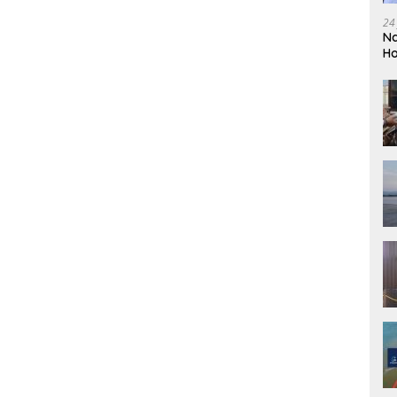
24
Na
Ho
So