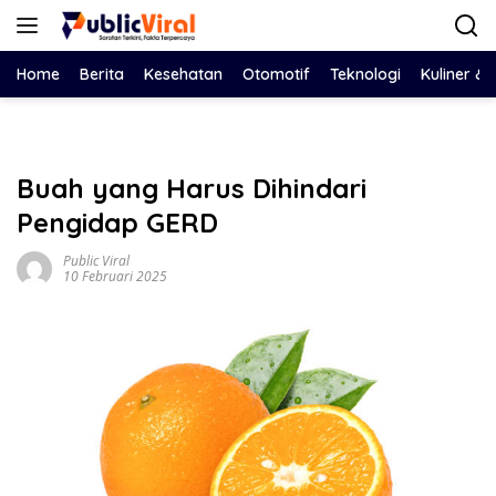
Langsung
ke
konten
Home
Berita
Kesehatan
Otomotif
Teknologi
Kuliner &
Buah yang Harus Dihindari
Pengidap GERD
Public Viral
10 Februari 2025