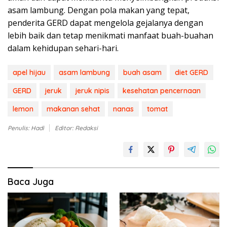
asam lambung. Dengan pola makan yang tepat,
penderita GERD dapat mengelola gejalanya dengan
lebih baik dan tetap menikmati manfaat buah-buahan
dalam kehidupan sehari-hari.
apel hijau
asam lambung
buah asam
diet GERD
GERD
jeruk
jeruk nipis
kesehatan pencernaan
lemon
makanan sehat
nanas
tomat
Penulis: Hadi
Editor: Redaksi
Baca Juga