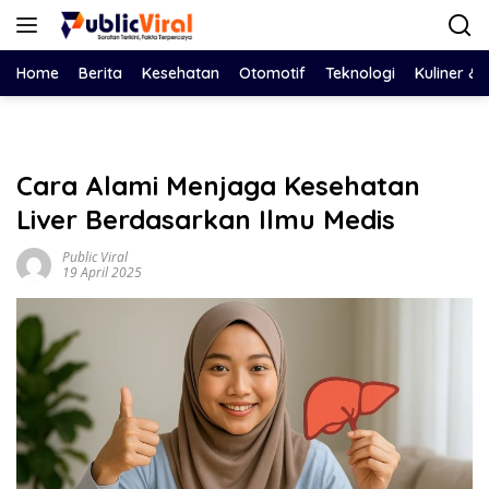
Langsung
ke
konten
Home
Berita
Kesehatan
Otomotif
Teknologi
Kuliner &
Cara Alami Menjaga Kesehatan
Liver Berdasarkan Ilmu Medis
Public Viral
19 April 2025