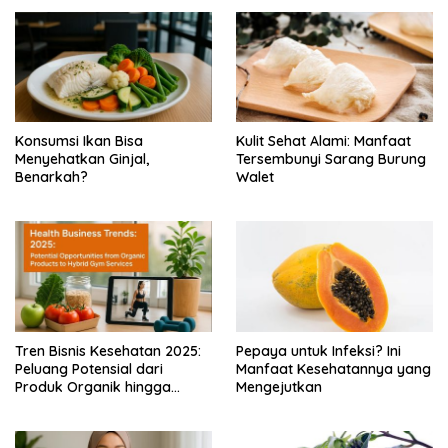
Konsumsi Ikan Bisa
Kulit Sehat Alami: Manfaat
Menyehatkan Ginjal,
Tersembunyi Sarang Burung
Benarkah?
Walet
Tren Bisnis Kesehatan 2025:
Pepaya untuk Infeksi? Ini
Peluang Potensial dari
Manfaat Kesehatannya yang
Produk Organik hingga
Mengejutkan
Layanan Gym Hybrid