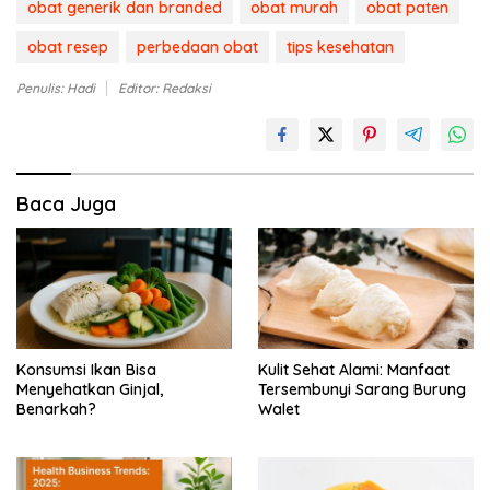
obat generik dan branded
obat murah
obat paten
obat resep
perbedaan obat
tips kesehatan
Penulis: Hadi
Editor: Redaksi
Baca Juga
Konsumsi Ikan Bisa
Kulit Sehat Alami: Manfaat
Menyehatkan Ginjal,
Tersembunyi Sarang Burung
Benarkah?
Walet