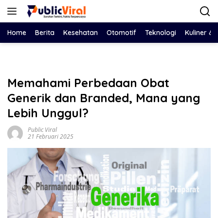
Langsung
ke
konten
Home
Berita
Kesehatan
Otomotif
Teknologi
Kuliner &
Memahami Perbedaan Obat
Generik dan Branded, Mana yang
Lebih Unggul?
Public Viral
21 Februari 2025