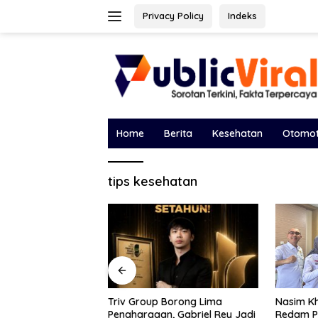
Langsung
Privacy Policy
Indeks
ke
konten
Home
Berita
Kesehatan
Otomot
tips kesehatan
Borong Lima
Bawa Sal
Nasim Khan Turun Tangan
, Gabriel Rey Jadi
DPRD, Ek
Redam Polemik Holding PTPN