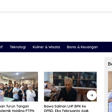
if
Teknologi
Kuliner & Wisata
Bisnis & Keuangan
B
inan LHP BPK ke
LHP BPK 2025 Ungkap Celah
PAD S
o Febriyanto Ajak
Besar Pengelolaan Keuangan
Peme