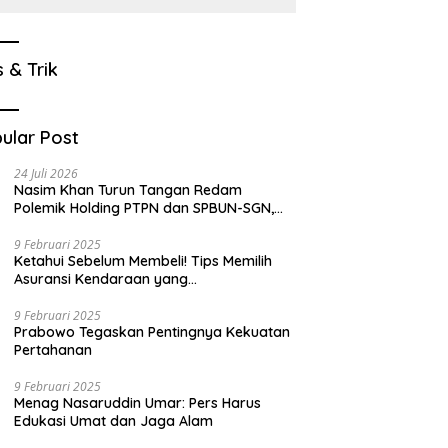
s & Trik
ular Post
24 Juli 2026
Nasim Khan Turun Tangan Redam
Polemik Holding PTPN dan SPBUN-SGN,
Dorong Solusi Tanpa Aksi Jalanan
9 Februari 2025
Ketahui Sebelum Membeli! Tips Memilih
Asuransi Kendaraan yang
Menguntungkan
9 Februari 2025
Prabowo Tegaskan Pentingnya Kekuatan
Pertahanan
9 Februari 2025
Menag Nasaruddin Umar: Pers Harus
Edukasi Umat dan Jaga Alam