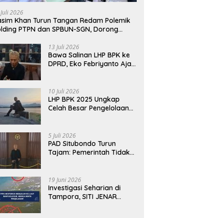
awab dengan Alasan,
Fakta Berbeda dari Narasi
T
 Juli 2026
i Harus Menunjukkan
yang Viral
B
sim Khan Turun Tangan Redam Polemik
abilitas.
lding PTPN dan SPBUN-SGN, Dorong
lusi Tanpa Aksi Jalanan
13 Juli 2026
Bawa Salinan LHP BPK ke
DPRD, Eko Febriyanto Ajak
Dewan Adu Data dan
Tegaskan Pengawasan
Harus Berbasis Fakta
10 Juli 2026
LHP BPK 2025 Ungkap
Celah Besar Pengelolaan
Keuangan Situbondo, PAD
Belum Optimal
5 Juli 2026
PAD Situbondo Turun
Tajam: Pemerintah Tidak
Cukup Menjawab dengan
Alasan, Tetapi Harus
Menunjukkan
19 Juni 2026
Akuntabilitas.
Investigasi Seharian di
Tampora, SITI JENAR
Temukan Fakta Berbeda
dari Narasi yang Viral