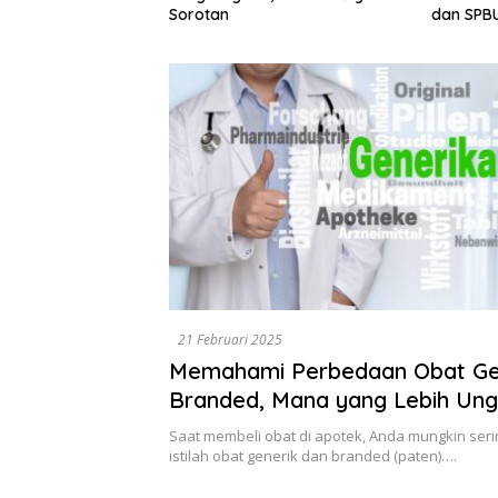
Dewan A
dan SPBUN-SGN, Dorong Solusi
Tegaska
Tanpa Aksi Jalanan
Berbasis
21 Februari 2025
Memahami Perbedaan Obat Ge
Branded, Mana yang Lebih Ung
Saat membeli obat di apotek, Anda mungkin se
istilah obat generik dan branded (paten)….