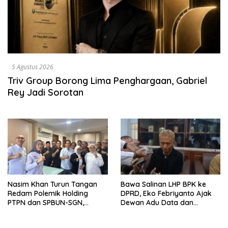
5 Agustus 2026
Triv Group Borong Lima Penghargaan, Gabriel
Rey Jadi Sorotan
Nasim Khan Turun Tangan
Bawa Salinan LHP BPK ke
Redam Polemik Holding
DPRD, Eko Febriyanto Ajak
PTPN dan SPBUN-SGN,
Dewan Adu Data dan
Dorong Solusi Tanpa Aksi
Tegaskan Pengawasan
Jalanan
Harus Berbasis Fakta