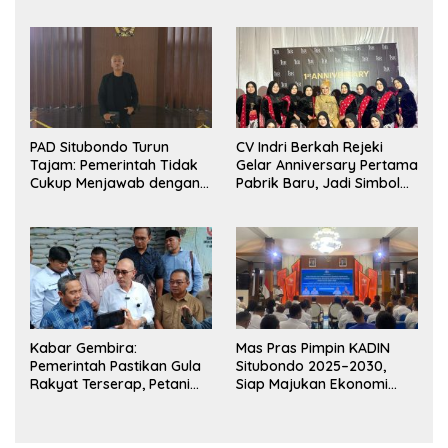
Belum Optimal
PAD Situbondo Turun
CV Indri Berkah Rejeki
Tajam: Pemerintah Tidak
Gelar Anniversary Pertama
Cukup Menjawab dengan
Pabrik Baru, Jadi Simbol
Alasan, Tetapi Harus
UMKM Tangguh Asal
Menunjukkan
Kabupaten Situbondo
Akuntabilitas.
Jatim
Kabar Gembira:
Mas Pras Pimpin KADIN
Pemerintah Pastikan Gula
Situbondo 2025–2030,
Rakyat Terserap, Petani
Siap Majukan Ekonomi
Tebu Jatim Lega
Kolaboratif