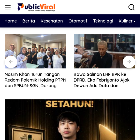
Langsung
ke
konten
Home
Berita
Kesehatan
Otomotif
Teknologi
Kuliner &
Nasim Khan Turun Tangan
Bawa Salinan LHP BPK ke
Redam Polemik Holding PTPN
DPRD, Eko Febriyanto Ajak
dan SPBUN-SGN, Dorong
Dewan Adu Data dan
Solusi Tanpa Aksi Jalanan
Tegaskan Pengawasan
Harus Berbasis Fakta