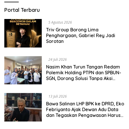
Public
Portal Terbaru
Viral
5 Agustus 2026
Triv Group Borong Lima
Penghargaan, Gabriel Rey Jadi
Sorotan
24 Juli 2026
Nasim Khan Turun Tangan Redam
Polemik Holding PTPN dan SPBUN-
SGN, Dorong Solusi Tanpa Aksi
Jalanan
13 Juli 2026
Bawa Salinan LHP BPK ke DPRD, Eko
Febriyanto Ajak Dewan Adu Data
dan Tegaskan Pengawasan Harus
Berbasis Fakta