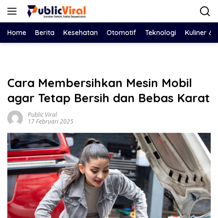
Langsung
ke
konten
Home
Berita
Kesehatan
Otomotif
Teknologi
Kuliner &
Cara Membersihkan Mesin Mobil
agar Tetap Bersih dan Bebas Karat
Public Viral
17 Februari 2025