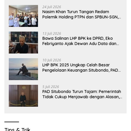
24 Juli 2026
Nasim Khan Turun Tangan Redam
Polemik Holding PTPN dan SPBUN-SGN,
Dorong Solusi Tanpa Aksi Jalanan
13 Juli 2026
Bawa Salinan LHP BPK ke DPRD, Eko
Febriyanto Ajak Dewan Adu Data dan
Tegaskan Pengawasan Harus Berbasis
Fakta
10 Juli 2026
LHP BPK 2025 Ungkap Celah Besar
Pengelolaan Keuangan Situbondo, PAD
Belum Optimal
5 Juli 2026
PAD Situbondo Turun Tajam: Pemerintah
Tidak Cukup Menjawab dengan Alasan,
Tetapi Harus Menunjukkan Akuntabilitas.
Tips & Trik