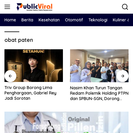
Langsung
ke
konten
Home
Berita
Kesehatan
Otomotif
Teknologi
Kuliner &
obat paten
Bawa Salinan LHP BPK ke
Nasim Khan Turun Tangan
DPRD, Eko Febriyanto Ajak
Redam Polemik Holding PTPN
Dewan Adu Data dan
dan SPBUN-SGN, Dorong
Tegaskan Pengawasan
Solusi Tanpa Aksi Jalanan
Harus Berbasis Fakta