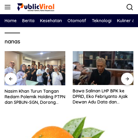
Langsung
ke
konten
Home
Berita
Kesehatan
Otomotif
Teknologi
Kuliner &
nanas
Bawa Salinan LHP BPK ke
Nasim Khan Turun Tangan
DPRD, Eko Febriyanto Ajak
Redam Polemik Holding PTPN
Dewan Adu Data dan
dan SPBUN-SGN, Dorong
Tegaskan Pengawasan
Solusi Tanpa Aksi Jalanan
Harus Berbasis Fakta