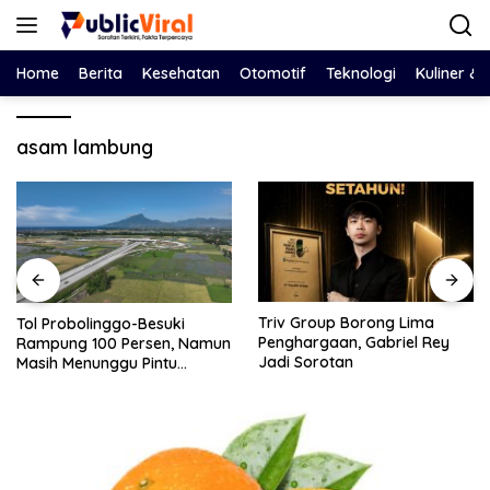
Langsung
ke
konten
Home
Berita
Kesehatan
Otomotif
Teknologi
Kuliner &
asam lambung
Triv Group Borong Lima
Nasim
Probolinggo-Besuki
Penghargaan, Gabriel Rey
Redam
ung 100 Persen, Namun
Jadi Sorotan
dan S
h Menunggu Pintu
Solus
khir Operasi