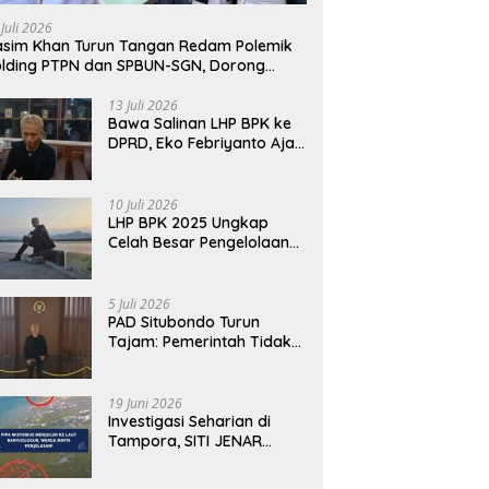
 Juli 2026
sim Khan Turun Tangan Redam Polemik
lding PTPN dan SPBUN-SGN, Dorong
lusi Tanpa Aksi Jalanan
13 Juli 2026
Bawa Salinan LHP BPK ke
DPRD, Eko Febriyanto Ajak
Dewan Adu Data dan
Tegaskan Pengawasan
Harus Berbasis Fakta
10 Juli 2026
LHP BPK 2025 Ungkap
Celah Besar Pengelolaan
Keuangan Situbondo, PAD
Belum Optimal
5 Juli 2026
PAD Situbondo Turun
Tajam: Pemerintah Tidak
Cukup Menjawab dengan
Alasan, Tetapi Harus
Menunjukkan
19 Juni 2026
Akuntabilitas.
Investigasi Seharian di
Tampora, SITI JENAR
Temukan Fakta Berbeda
dari Narasi yang Viral