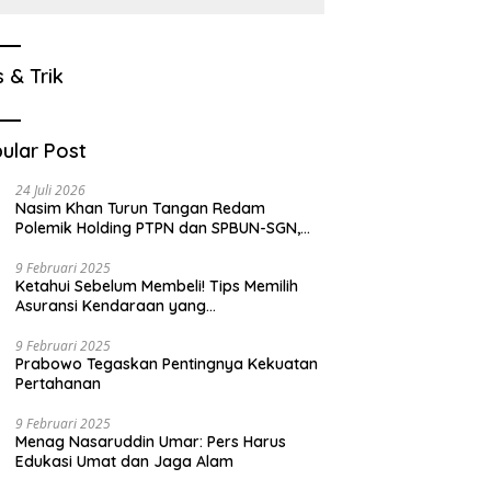
s & Trik
ular Post
24 Juli 2026
Nasim Khan Turun Tangan Redam
Polemik Holding PTPN dan SPBUN-SGN,
Dorong Solusi Tanpa Aksi Jalanan
9 Februari 2025
Ketahui Sebelum Membeli! Tips Memilih
Asuransi Kendaraan yang
Menguntungkan
9 Februari 2025
Prabowo Tegaskan Pentingnya Kekuatan
Pertahanan
9 Februari 2025
Menag Nasaruddin Umar: Pers Harus
Edukasi Umat dan Jaga Alam