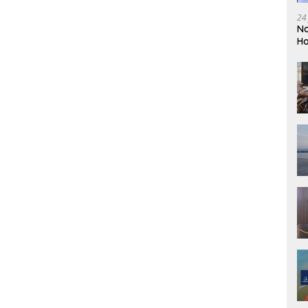
24
Na
Ho
So