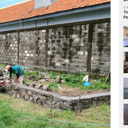
8 
To
Pe
Te