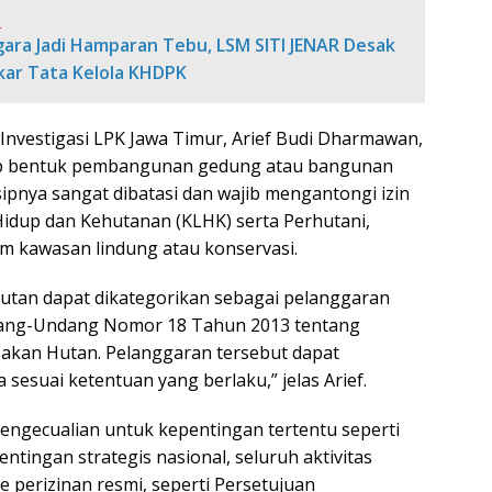
:
ara Jadi Hamparan Tebu, LSM SITI JENAR Desak
ar Tata Kelola KHDPK
Investigasi LPK Jawa Timur, Arief Budi Dharmawan,
tiap bentuk pembangunan gedung atau bangunan
pnya sangat dibatasi dan wajib mengantongi izin
idup dan Kehutanan (KLHK) serta Perhutani,
lam kawasan lindung atau konservasi.
utan dapat dikategorikan sebagai pelanggaran
ang-Undang Nomor 18 Tahun 2013 tentang
kan Hutan. Pelanggaran tersebut dapat
esuai ketentuan yang berlaku,” jelas Arief.
ngecualian untuk kepentingan tertentu seperti
ntingan strategis nasional, seluruh aktivitas
 perizinan resmi, seperti Persetujuan