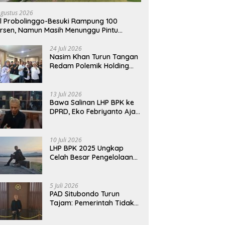
Agustus 2026
l Probolinggo-Besuki Rampung 100
rsen, Namun Masih Menunggu Pintu
rakhir Operasi
24 Juli 2026
Nasim Khan Turun Tangan
Redam Polemik Holding
PTPN dan SPBUN-SGN,
Dorong Solusi Tanpa Aksi
Jalanan
13 Juli 2026
Bawa Salinan LHP BPK ke
DPRD, Eko Febriyanto Ajak
Dewan Adu Data dan
Tegaskan Pengawasan
Harus Berbasis Fakta
10 Juli 2026
LHP BPK 2025 Ungkap
Celah Besar Pengelolaan
Keuangan Situbondo, PAD
Belum Optimal
5 Juli 2026
PAD Situbondo Turun
Tajam: Pemerintah Tidak
Cukup Menjawab dengan
Alasan, Tetapi Harus