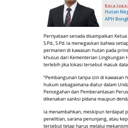
Baca Juga
Hutan Neg
APH Bongk
Pernyataan senada disampaikan Ketua 
S.Pd., S.Pd. Ia menegaskan bahwa se
permanen di kawasan hutan pada prinsi
khusus dari Kementerian Lingkungan H
terlebih jika lokasi tersebut masuk da
“Pembangunan tanpa izin di kawasan h
hukum sebagaimana diatur dalam Und
Pencegahan dan Pemberantasan Perusa
dikenakan sanksi pidana maupun denda s
Ia menambahkan, meskipun terdapat pe
penelitian, sarana penunjang, atau kepe
tersebut tetap harus melalui mekanisme