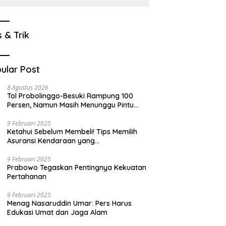
Menunjukkan
Akuntabilitas.
s & Trik
ular Post
8 Agustus 2026
Tol Probolinggo-Besuki Rampung 100
Persen, Namun Masih Menunggu Pintu
Terakhir Operasi
9 Februari 2025
Ketahui Sebelum Membeli! Tips Memilih
Asuransi Kendaraan yang
Menguntungkan
9 Februari 2025
Prabowo Tegaskan Pentingnya Kekuatan
Pertahanan
9 Februari 2025
Menag Nasaruddin Umar: Pers Harus
Edukasi Umat dan Jaga Alam