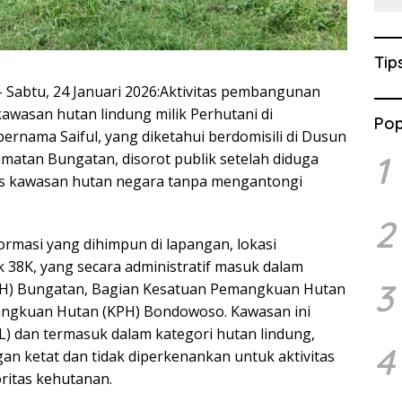
Tip
– Sabtu, 24 Januari 2026:Aktivitas pembangunan
kawasan hutan lindung milik Perhutani di
Pop
rnama Saiful, yang diketahui berdomisili di Dusun
1
matan Bungatan, disorot publik setelah diduga
s kawasan hutan negara tanpa mengantongi
2
ormasi yang dihimpun di lapangan, lokasi
 38K, yang secara administratif masuk dalam
3
PH) Bungatan, Bagian Kesatuan Pemangkuan Hutan
ngkuan Hutan (KPH) Bondowoso. Kawasan ini
HL) dan termasuk dalam kategori hutan lindung,
4
an ketat dan tidak diperkenankan untuk aktivitas
ritas kehutanan.