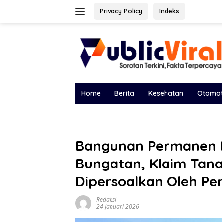
Langsung
Privacy Policy
Indeks
ke
konten
Home
Berita
Kesehatan
Otomot
Bangunan Permanen M
Bungatan, Klaim Tana
Dipersoalkan Oleh Pe
Redaksi
24 Januari 2026