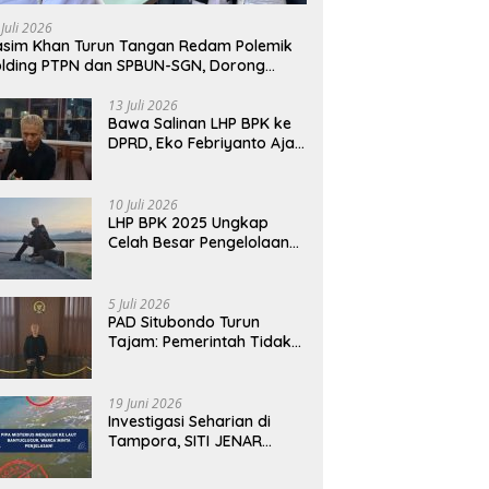
 Juli 2026
sim Khan Turun Tangan Redam Polemik
lding PTPN dan SPBUN-SGN, Dorong
lusi Tanpa Aksi Jalanan
13 Juli 2026
Bawa Salinan LHP BPK ke
DPRD, Eko Febriyanto Ajak
Dewan Adu Data dan
Tegaskan Pengawasan
Harus Berbasis Fakta
10 Juli 2026
LHP BPK 2025 Ungkap
Celah Besar Pengelolaan
Keuangan Situbondo, PAD
Belum Optimal
5 Juli 2026
PAD Situbondo Turun
Tajam: Pemerintah Tidak
Cukup Menjawab dengan
Alasan, Tetapi Harus
Menunjukkan
19 Juni 2026
Akuntabilitas.
Investigasi Seharian di
Tampora, SITI JENAR
Temukan Fakta Berbeda
dari Narasi yang Viral