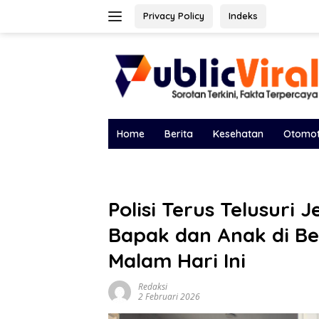
Langsung
Privacy Policy
Indeks
ke
konten
Home
Berita
Kesehatan
Otomot
Polisi Terus Telusuri 
Bapak dan Anak di Be
Malam Hari Ini
Redaksi
2 Februari 2026