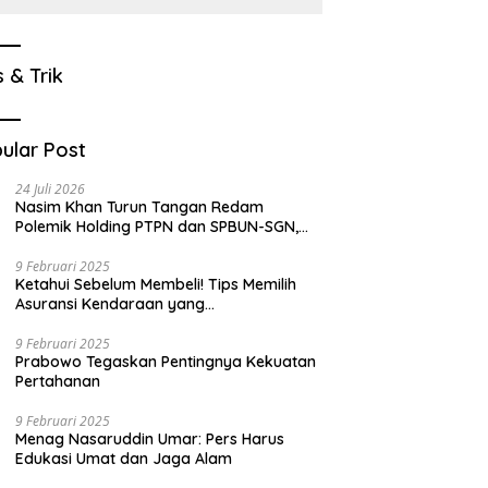
s & Trik
ular Post
24 Juli 2026
Nasim Khan Turun Tangan Redam
Polemik Holding PTPN dan SPBUN-SGN,
Dorong Solusi Tanpa Aksi Jalanan
9 Februari 2025
Ketahui Sebelum Membeli! Tips Memilih
Asuransi Kendaraan yang
Menguntungkan
9 Februari 2025
Prabowo Tegaskan Pentingnya Kekuatan
Pertahanan
9 Februari 2025
Menag Nasaruddin Umar: Pers Harus
Edukasi Umat dan Jaga Alam