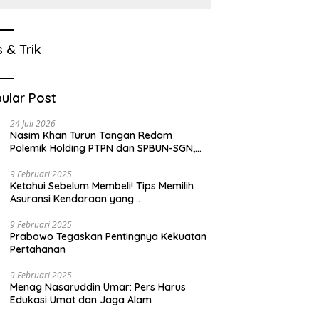
s & Trik
ular Post
24 Juli 2026
Nasim Khan Turun Tangan Redam
Polemik Holding PTPN dan SPBUN-SGN,
Dorong Solusi Tanpa Aksi Jalanan
9 Februari 2025
Ketahui Sebelum Membeli! Tips Memilih
Asuransi Kendaraan yang
Menguntungkan
9 Februari 2025
Prabowo Tegaskan Pentingnya Kekuatan
Pertahanan
9 Februari 2025
Menag Nasaruddin Umar: Pers Harus
Edukasi Umat dan Jaga Alam