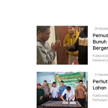
29 Novem
Pemud
Bunuh 
Berger
Publicvira
kawasan J
11 Novem
Perhu
Lahan 
Publicvir
Perhutani