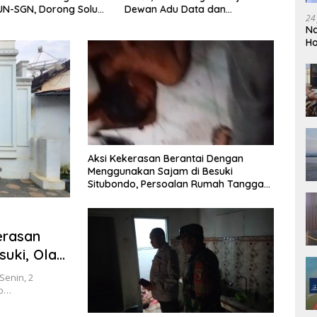
du Data dan
Situbondo, PAD Belum Optimal
Menj
24
n Pengawasan Harus
Teta
Na
 Fakta
Akunt
Ho
So
Aksi Kekerasan Berantai Dengan
Menggunakan Sajam di Besuki
Situbondo, Persoalan Rumah Tangga
Berujung Teror Warga
erasan
suki, Olah
Senin, 2
do…