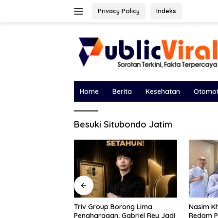
Langsung
Privacy Policy
Indeks
ke
konten
Home
Berita
Kesehatan
Otomot
Besuki Situbondo Jatim
Borong Lima
Bawa Sal
Nasim Khan Turun Tangan
, Gabriel Rey Jadi
DPRD, Ek
Redam Polemik Holding PTPN