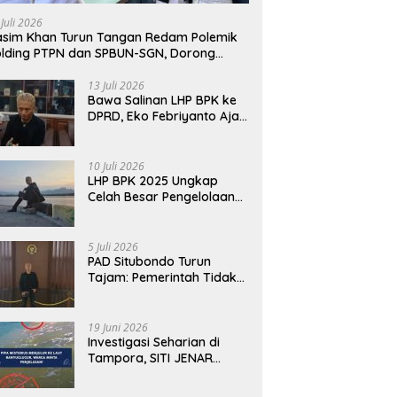
awab dengan Alasan,
Fakta Berbeda dari Narasi
T
 Juli 2026
pi Harus Menunjukkan
yang Viral
B
sim Khan Turun Tangan Redam Polemik
abilitas.
lding PTPN dan SPBUN-SGN, Dorong
lusi Tanpa Aksi Jalanan
13 Juli 2026
Bawa Salinan LHP BPK ke
DPRD, Eko Febriyanto Ajak
Dewan Adu Data dan
Tegaskan Pengawasan
Harus Berbasis Fakta
10 Juli 2026
LHP BPK 2025 Ungkap
Celah Besar Pengelolaan
Keuangan Situbondo, PAD
Belum Optimal
5 Juli 2026
PAD Situbondo Turun
Tajam: Pemerintah Tidak
Cukup Menjawab dengan
Alasan, Tetapi Harus
Menunjukkan
19 Juni 2026
Akuntabilitas.
Investigasi Seharian di
Tampora, SITI JENAR
Temukan Fakta Berbeda
dari Narasi yang Viral