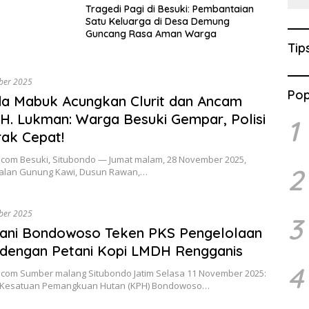
Tragedi Pagi di Besuki: Pembantaian
Satu Keluarga di Desa Demung
Guncang Rasa Aman Warga
Tip
ber 2025
Pop
a Mabuk Acungkan Clurit dan Ancam
H. Lukman: Warga Besuki Gempar, Polisi
1
ak Cepat!
l.com Besuki, Situbondo — Jumat malam, 28 November 2025,
2
alan Gunung Kawi, Dusun Rawan,…
ber 2025
3
tani Bondowoso Teken PKS Pengelolaan
dengan Petani Kopi LMDH Rengganis
4
al.com Sumber malang Situbondo Jatim Selasa 11 November 2025:
 Kesatuan Pemangkuan Hutan (KPH) Bondowoso…