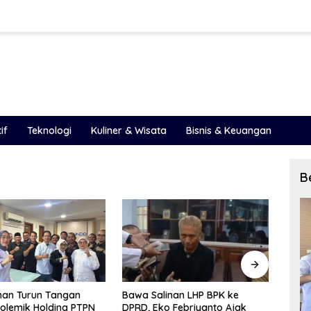
if
Teknologi
Kuliner & Wisata
Bisnis & Keuangan
B
inan LHP BPK ke
LHP BPK 2025 Ungkap Celah
PAD S
o Febriyanto Ajak
Besar Pengelolaan Keuangan
Peme