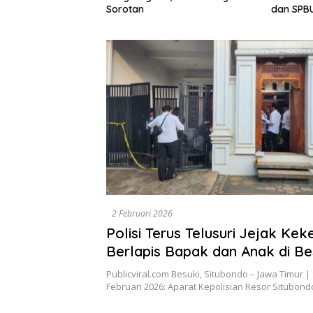
Dewan A
dan SPBUN-SGN, Dorong Solusi
Tegaska
Tanpa Aksi Jalanan
Berbasis
2 Februari 2026
Polisi Terus Telusuri Jejak Kek
Berlapis Bapak dan Anak di Be
TKP Hingga Malam Hari Ini
Publicviral.com Besuki, Situbondo – Jawa Timur | 
Februari 2026: Aparat Kepolisian Resor Situbon