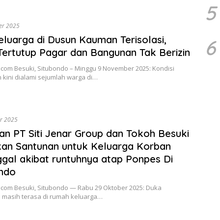
5
er 2025
eluarga di Dusun Kauman Terisolasi,
6
Tertutup Pagar dan Bangunan Tak Berizin
l.com Besuki, Situbondo – Minggu 9 November 2025: Kondisi
kini dialami sejumlah warga di…
r 2025
an PT Siti Jenar Group dan Tokoh Besuki
an Santunan untuk Keluarga Korban
gal akibat runtuhnya atap Ponpes Di
ndo
l.com Besuki, Situbondo — Rabu 29 Oktober 2025: Duka
masih terasa di rumah keluarga…