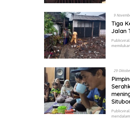
9 Novemb
Tiga K
Jalan 
Publicvira
memilukan 
29 Oktobe
Pimpin
Serahk
mening
Situbo
Publicvira
mendalam 