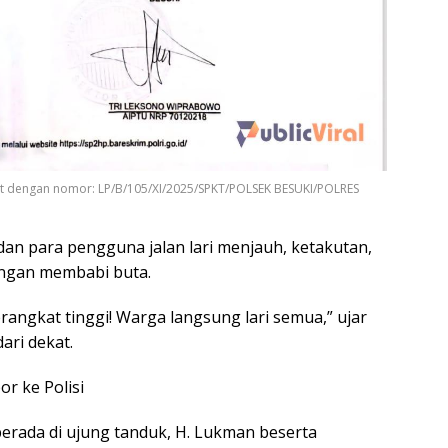
tat dengan nomor: LP/B/105/XI/2025/SPKT/POLSEK BESUKI/POLRES
dan para pengguna jalan lari menjauh, ketakutan,
angan membabi buta.
rangkat tinggi! Warga langsung lari semua,” ujar
ari dekat.
r ke Polisi
rada di ujung tanduk, H. Lukman beserta