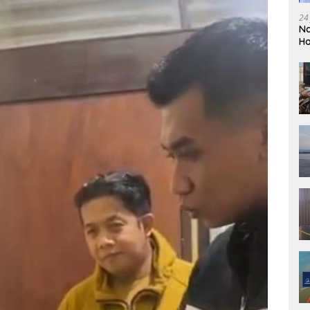
24
Na
Ho
So