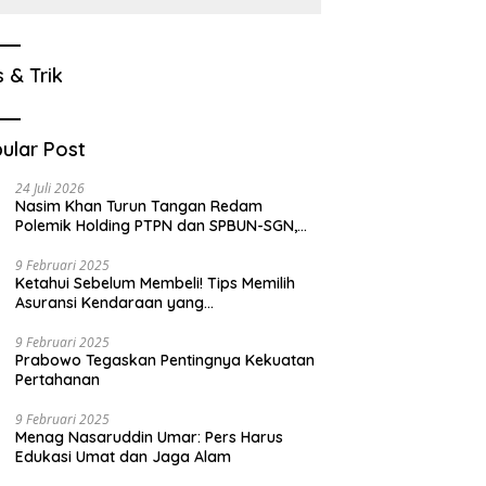
s & Trik
ular Post
24 Juli 2026
Nasim Khan Turun Tangan Redam
Polemik Holding PTPN dan SPBUN-SGN,
Dorong Solusi Tanpa Aksi Jalanan
9 Februari 2025
Ketahui Sebelum Membeli! Tips Memilih
Asuransi Kendaraan yang
Menguntungkan
9 Februari 2025
Prabowo Tegaskan Pentingnya Kekuatan
Pertahanan
9 Februari 2025
Menag Nasaruddin Umar: Pers Harus
Edukasi Umat dan Jaga Alam