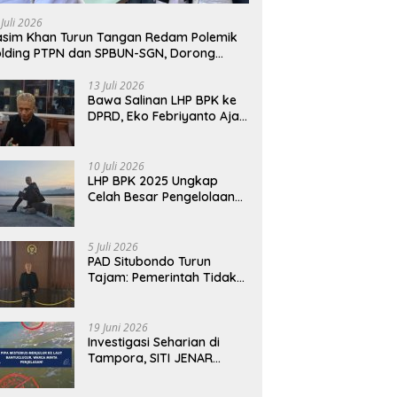
 Juli 2026
sim Khan Turun Tangan Redam Polemik
lding PTPN dan SPBUN-SGN, Dorong
lusi Tanpa Aksi Jalanan
13 Juli 2026
Bawa Salinan LHP BPK ke
DPRD, Eko Febriyanto Ajak
Dewan Adu Data dan
Tegaskan Pengawasan
Harus Berbasis Fakta
10 Juli 2026
LHP BPK 2025 Ungkap
Celah Besar Pengelolaan
Keuangan Situbondo, PAD
Belum Optimal
5 Juli 2026
PAD Situbondo Turun
Tajam: Pemerintah Tidak
Cukup Menjawab dengan
Alasan, Tetapi Harus
Menunjukkan
19 Juni 2026
Akuntabilitas.
Investigasi Seharian di
Tampora, SITI JENAR
Temukan Fakta Berbeda
dari Narasi yang Viral