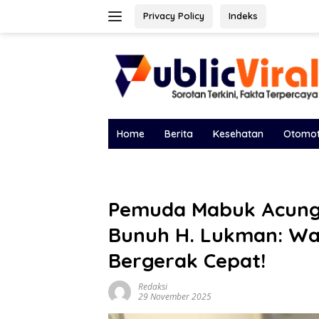
Langsung
Privacy Policy
Indeks
ke
konten
Home
Berita
Kesehatan
Otomot
Pemuda Mabuk Acungk
Bunuh H. Lukman: War
Bergerak Cepat!
Redaksi
29 November 2025