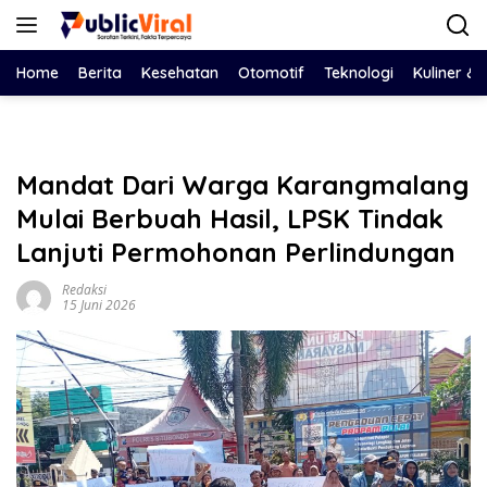
Langsung
ke
konten
Home
Berita
Kesehatan
Otomotif
Teknologi
Kuliner &
Mandat Dari Warga Karangmalang
Mulai Berbuah Hasil, LPSK Tindak
Lanjuti Permohonan Perlindungan
Redaksi
15 Juni 2026