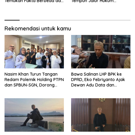
Temukan Fakta Berbeda dari
Tempuh Jalur Hukum
Narasi yang Viral
Laporkan Bos Chatour ke
Polda Jatim
Rekomendasi untuk kamu
Nasim Khan Turun Tangan
Bawa Salinan LHP BPK ke
Redam Polemik Holding PTPN
DPRD, Eko Febriyanto Ajak
dan SPBUN-SGN, Dorong
Dewan Adu Data dan
Solusi Tanpa Aksi Jalanan
Tegaskan Pengawasan
Harus Berbasis Fakta