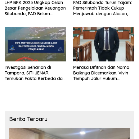
LHP BPK 2025 Ungkap Celah
PAD Situbondo Turun Tajam:
Besar Pengelolaan Keuangan
Pemerintah Tidak Cukup
Situbondo, PAD Belum
Menjawab dengan Alasan,
Optimal
Tetapi Harus Menunjukkan
Akuntabilitas.
Investigasi Seharian di
Merasa Difitnah dan Nama
Tampora, SITI JENAR
Baiknya Dicemarkan, Vivin
Temukan Fakta Berbeda dari
Tempuh Jalur Hukum
Narasi yang Viral
Laporkan Bos Chatour ke
Polda Jatim
Berita Terbaru