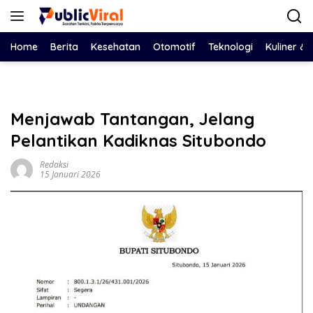
Langsung
ke
konten
Home
Berita
Kesehatan
Otomotif
Teknologi
Kuliner &
Menjawab Tantangan, Jelang
Pelantikan Kadiknas Situbondo
Redaksi
15 Januari 2026