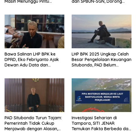
Masih Menunggu Pintu
dan SPBUN-SGN, Dorong
Terakhir Operasi
Solusi Tanpa Aksi Jalanan
Bawa Salinan LHP BPK ke
LHP BPK 2025 Ungkap Celah
DPRD, Eko Febriyanto Ajak
Besar Pengelolaan Keuangan
Dewan Adu Data dan
Situbondo, PAD Belum
Tegaskan Pengawasan
Optimal
Harus Berbasis Fakta
PAD Situbondo Turun Tajam:
Investigasi Seharian di
Pemerintah Tidak Cukup
Tampora, SITI JENAR
Menjawab dengan Alasan,
Temukan Fakta Berbeda dari
Tetapi Harus Menunjukkan
Narasi yang Viral