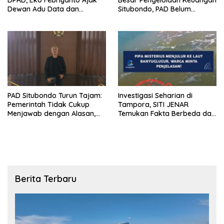
Dewan Adu Data dan
Situbondo, PAD Belum
Tegaskan Pengawasan
Optimal
Harus Berbasis Fakta
PAD Situbondo Turun Tajam:
Investigasi Seharian di
Pemerintah Tidak Cukup
Tampora, SITI JENAR
Menjawab dengan Alasan,
Temukan Fakta Berbeda dari
Tetapi Harus Menunjukkan
Narasi yang Viral
Akuntabilitas.
Berita Terbaru