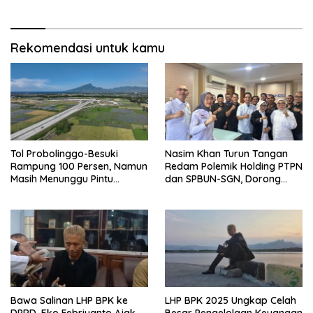
Akuntabilitas.
Rekomendasi untuk kamu
Tol Probolinggo-Besuki
Nasim Khan Turun Tangan
Rampung 100 Persen, Namun
Redam Polemik Holding PTPN
Masih Menunggu Pintu
dan SPBUN-SGN, Dorong
Terakhir Operasi
Solusi Tanpa Aksi Jalanan
Bawa Salinan LHP BPK ke
LHP BPK 2025 Ungkap Celah
DPRD, Eko Febriyanto Ajak
Besar Pengelolaan Keuangan