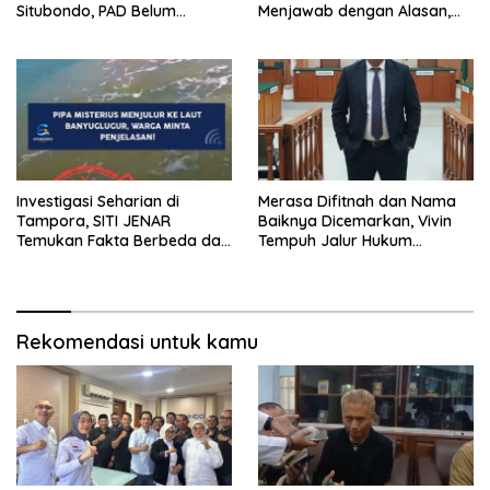
Situbondo, PAD Belum
Menjawab dengan Alasan,
Optimal
Tetapi Harus Menunjukkan
Akuntabilitas.
Investigasi Seharian di
Merasa Difitnah dan Nama
Tampora, SITI JENAR
Baiknya Dicemarkan, Vivin
Temukan Fakta Berbeda dari
Tempuh Jalur Hukum
Narasi yang Viral
Laporkan Bos Chatour ke
Polda Jatim
Rekomendasi untuk kamu