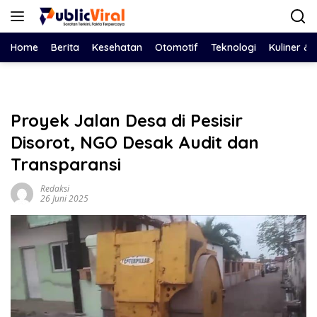
Langsung
ke
konten
Home
Berita
Kesehatan
Otomotif
Teknologi
Kuliner &
Proyek Jalan Desa di Pesisir
Disorot, NGO Desak Audit dan
Transparansi
Redaksi
26 Juni 2025