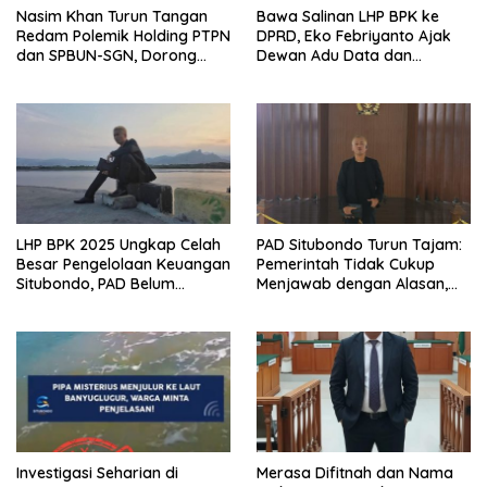
Nasim Khan Turun Tangan
Bawa Salinan LHP BPK ke
Redam Polemik Holding PTPN
DPRD, Eko Febriyanto Ajak
dan SPBUN-SGN, Dorong
Dewan Adu Data dan
Solusi Tanpa Aksi Jalanan
Tegaskan Pengawasan
Harus Berbasis Fakta
LHP BPK 2025 Ungkap Celah
PAD Situbondo Turun Tajam:
Besar Pengelolaan Keuangan
Pemerintah Tidak Cukup
Situbondo, PAD Belum
Menjawab dengan Alasan,
Optimal
Tetapi Harus Menunjukkan
Akuntabilitas.
Investigasi Seharian di
Merasa Difitnah dan Nama