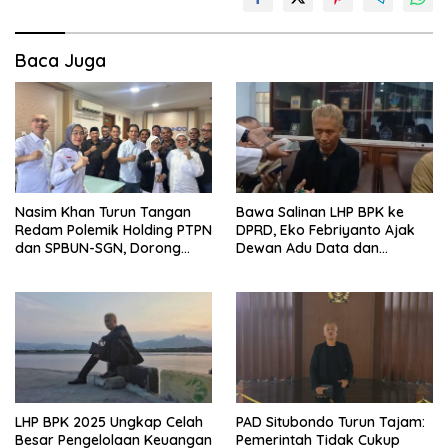
Baca Juga
Nasim Khan Turun Tangan
Bawa Salinan LHP BPK ke
Redam Polemik Holding PTPN
DPRD, Eko Febriyanto Ajak
dan SPBUN-SGN, Dorong
Dewan Adu Data dan
Solusi Tanpa Aksi Jalanan
Tegaskan Pengawasan
Harus Berbasis Fakta
LHP BPK 2025 Ungkap Celah
PAD Situbondo Turun Tajam:
Besar Pengelolaan Keuangan
Pemerintah Tidak Cukup