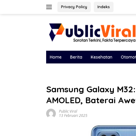
Langsung
Privacy Policy
Indeks
ke
konten
Home
Berita
Kesehatan
Otomot
Samsung Galaxy M32:
AMOLED, Baterai Awe
Public Viral
13 Februari 2025