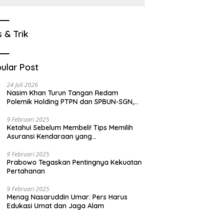
s & Trik
ular Post
24 Juli 2026
Nasim Khan Turun Tangan Redam
Polemik Holding PTPN dan SPBUN-SGN,
Dorong Solusi Tanpa Aksi Jalanan
9 Februari 2025
Ketahui Sebelum Membeli! Tips Memilih
Asuransi Kendaraan yang
Menguntungkan
9 Februari 2025
Prabowo Tegaskan Pentingnya Kekuatan
Pertahanan
9 Februari 2025
Menag Nasaruddin Umar: Pers Harus
Edukasi Umat dan Jaga Alam