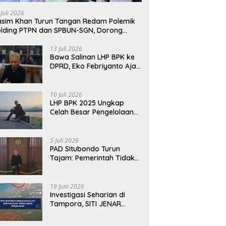
 Juli 2026
sim Khan Turun Tangan Redam Polemik
lding PTPN dan SPBUN-SGN, Dorong
lusi Tanpa Aksi Jalanan
13 Juli 2026
Bawa Salinan LHP BPK ke
DPRD, Eko Febriyanto Ajak
Dewan Adu Data dan
Tegaskan Pengawasan
Harus Berbasis Fakta
10 Juli 2026
LHP BPK 2025 Ungkap
Celah Besar Pengelolaan
Keuangan Situbondo, PAD
Belum Optimal
5 Juli 2026
PAD Situbondo Turun
Tajam: Pemerintah Tidak
Cukup Menjawab dengan
Alasan, Tetapi Harus
Menunjukkan
19 Juni 2026
Akuntabilitas.
Investigasi Seharian di
Tampora, SITI JENAR
Temukan Fakta Berbeda
dari Narasi yang Viral