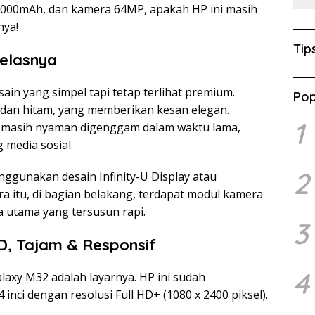
6000mAh, dan kamera 64MP, apakah HP ini masih
nya!
Tip
Kelasnya
in yang simpel tapi tetap terlihat premium.
Pop
u dan hitam, yang memberikan kesan elegan.
1
i masih nyaman digenggam dalam waktu lama,
 media sosial.
2
ggunakan desain Infinity-U Display atau
ra itu, di bagian belakang, terdapat modul kamera
 utama yang tersusun rapi.
3
D, Tajam & Responsif
4
laxy M32 adalah layarnya. HP ini sudah
ci dengan resolusi Full HD+ (1080 x 2400 piksel).