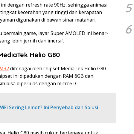
5
ni dengan refresh rate 90Hz, sehingga animasi
n tingkat kecerahan yang tinggi dan kerapatan
 nyaman digunakan di bawah sinar matahari.
6
u bermain game, layar Super AMOLED ini benar-
ng lebih jernih dan imersif.
ediaTek Helio G80
 M32
ditenagai oleh chipset MediaTek Helio G80
hipset ini dipadukan dengan RAM 6GB dan
ih bisa diperluas dengan microSD.
:
iFi Sering Lemot? Ini Penyebab dan Solusi
a
ya, Helio G80 masih cukup bertenaga untuk