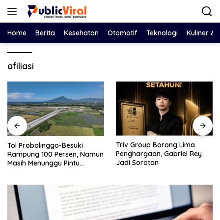
Langsung
ke
konten
Home
Berita
Kesehatan
Otomotif
Teknologi
Kuliner &
afiliasi
Triv Group Borong Lima
Nasim Kh
olinggo-Besuki
Penghargaan, Gabriel Rey
Redam Po
 100 Persen, Namun
Jadi Sorotan
dan SPBU
nunggu Pintu
Solusi Ta
 Operasi