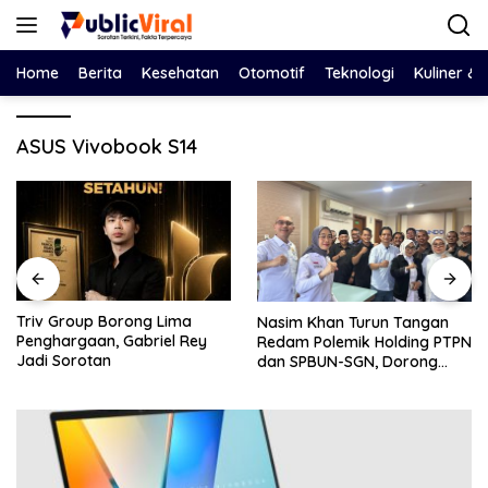
Langsung
ke
konten
Home
Berita
Kesehatan
Otomotif
Teknologi
Kuliner &
ASUS Vivobook S14
Bawa Salinan LHP BPK ke
Nasim Khan Turun Tangan
DPRD, Eko Febriyanto Ajak
Redam Polemik Holding PTPN
Dewan Adu Data dan
dan SPBUN-SGN, Dorong
Tegaskan Pengawasan
Solusi Tanpa Aksi Jalanan
Harus Berbasis Fakta