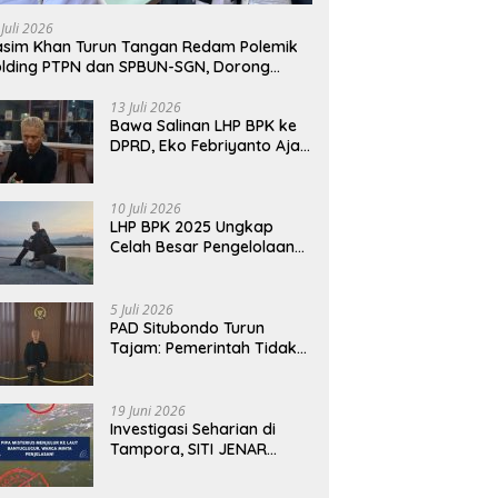
awab dengan Alasan,
Fakta Berbeda dari Narasi
T
 Juli 2026
i Harus Menunjukkan
yang Viral
B
sim Khan Turun Tangan Redam Polemik
abilitas.
lding PTPN dan SPBUN-SGN, Dorong
lusi Tanpa Aksi Jalanan
13 Juli 2026
Bawa Salinan LHP BPK ke
DPRD, Eko Febriyanto Ajak
Dewan Adu Data dan
Tegaskan Pengawasan
Harus Berbasis Fakta
10 Juli 2026
LHP BPK 2025 Ungkap
Celah Besar Pengelolaan
Keuangan Situbondo, PAD
Belum Optimal
5 Juli 2026
PAD Situbondo Turun
Tajam: Pemerintah Tidak
Cukup Menjawab dengan
Alasan, Tetapi Harus
Menunjukkan
19 Juni 2026
Akuntabilitas.
Investigasi Seharian di
Tampora, SITI JENAR
Temukan Fakta Berbeda
dari Narasi yang Viral