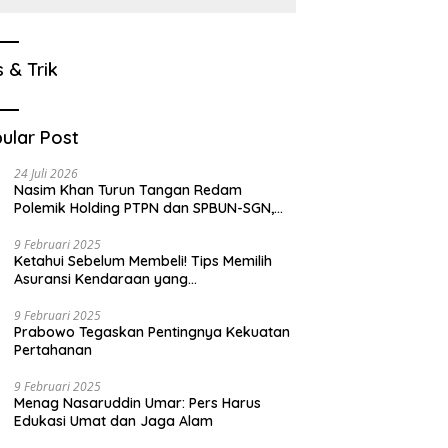
s & Trik
ular Post
24 Juli 2026
Nasim Khan Turun Tangan Redam
Polemik Holding PTPN dan SPBUN-SGN,
Dorong Solusi Tanpa Aksi Jalanan
9 Februari 2025
Ketahui Sebelum Membeli! Tips Memilih
Asuransi Kendaraan yang
Menguntungkan
9 Februari 2025
Prabowo Tegaskan Pentingnya Kekuatan
Pertahanan
9 Februari 2025
Menag Nasaruddin Umar: Pers Harus
Edukasi Umat dan Jaga Alam