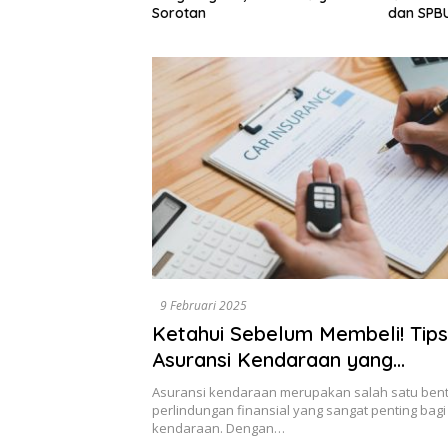
Dewan A
dan SPBUN-SGN, Dorong Solusi
Tegaska
Tanpa Aksi Jalanan
Berbasis
9 Februari 2025
Ketahui Sebelum Membeli! Tips
Asuransi Kendaraan yang
Menguntungkan
Asuransi kendaraan merupakan salah satu ben
perlindungan finansial yang sangat penting bagi
kendaraan. Dengan…