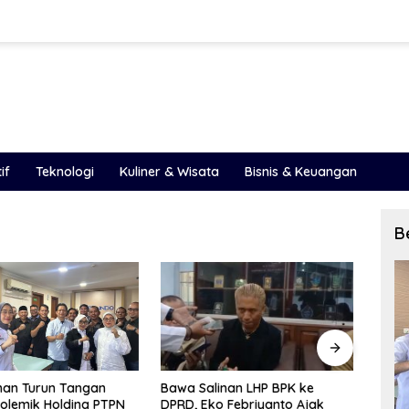
if
Teknologi
Kuliner & Wisata
Bisnis & Keuangan
B
inan LHP BPK ke
LHP BPK 2025 Ungkap Celah
PAD S
o Febriyanto Ajak
Besar Pengelolaan Keuangan
Peme