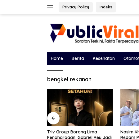
Langsung
Privacy Policy
Indeks
ke
konten
Home
Berita
Kesehatan
Otomot
bengkel rekanan
Borong Lima
Bawa Sal
Nasim Khan Turun Tangan
, Gabriel Rey Jadi
DPRD, Ek
Redam Polemik Holding PTPN