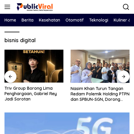
Langsung
ke
konten
Home
Berita
Kesehatan
Otomotif
Teknologi
Kuliner &
bisnis digital
Bawa Salinan LHP BPK ke
Nasim Khan Turun Tangan
y
DPRD, Eko Febriyanto Ajak
Redam Polemik Holding PTPN
Dewan Adu Data dan
dan SPBUN-SGN, Dorong
Tegaskan Pengawasan
Solusi Tanpa Aksi Jalanan
Harus Berbasis Fakta