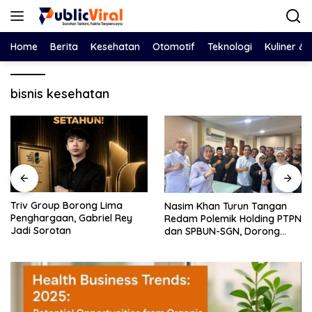
Langsung
ke
konten
Home
Berita
Kesehatan
Otomotif
Teknologi
Kuliner &
bisnis kesehatan
ng Lima
Bawa Salinan LHP
Nasim Khan Turun Tangan
briel Rey
DPRD, Eko Febriy
Redam Polemik Holding PTPN
Dewan Adu Data
dan SPBUN-SGN, Dorong
Tegaskan Penga
Solusi Tanpa Aksi Jalanan
Harus Berbasis F