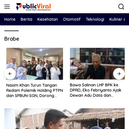
Langsung
ke
konten
Home
Berita
Kesehatan
Otomotif
Teknologi
Kuliner &
Brabe
Bawa Salinan LHP BPK ke
Nasim Khan Turun Tangan
DPRD, Eko Febriyanto Ajak
Redam Polemik Holding PTPN
Dewan Adu Data dan
dan SPBUN-SGN, Dorong
Tegaskan Pengawasan
Solusi Tanpa Aksi Jalanan
Harus Berbasis Fakta