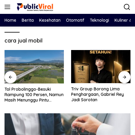
Langsung
ke
konten
Home
Berita
Kesehatan
Otomotif
Teknologi
Kuliner &
cara jual mobil
Triv Group Borong Lima
Nasim Khan Turun Tangan
Penghargaan, Gabriel Rey
Redam Polemik Holding PTPN
Jadi Sorotan
dan SPBUN-SGN, Dorong
Solusi Tanpa Aksi Jalanan