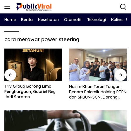
Langsung
ke
konten
Home
Berita
Kesehatan
Otomotif
Teknologi
Kuliner &
cara merawat power steering
Bawa Salinan LHP BPK ke
Nasim Khan Turun Tangan
DPRD, Eko Febriyanto Ajak
Redam Polemik Holding PTPN
Dewan Adu Data dan
dan SPBUN-SGN, Dorong
Tegaskan Pengawasan
Solusi Tanpa Aksi Jalanan
Harus Berbasis Fakta