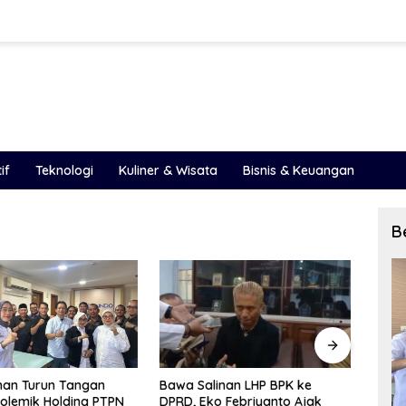
if
Teknologi
Kuliner & Wisata
Bisnis & Keuangan
B
Salinan LHP BPK ke
LHP BPK 2025 Ungkap Celah
PA
 Eko Febriyanto Ajak
Besar Pengelolaan Keuangan
Pe