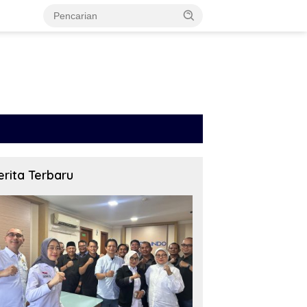
erita Terbaru
D Situbondo Turun Tajam:
Investigasi Seharian di
merintah Tidak Cukup
Tampora, SITI JENAR Temukan