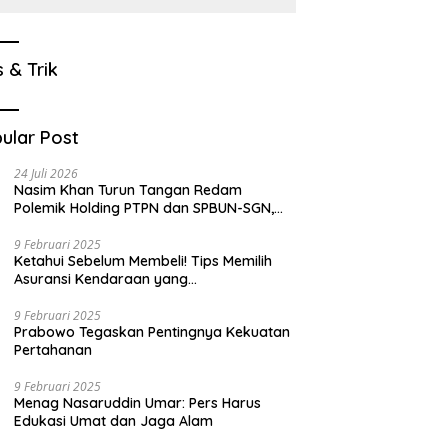
s & Trik
ular Post
24 Juli 2026
Nasim Khan Turun Tangan Redam
Polemik Holding PTPN dan SPBUN-SGN,
Dorong Solusi Tanpa Aksi Jalanan
9 Februari 2025
Ketahui Sebelum Membeli! Tips Memilih
Asuransi Kendaraan yang
Menguntungkan
9 Februari 2025
Prabowo Tegaskan Pentingnya Kekuatan
Pertahanan
9 Februari 2025
Menag Nasaruddin Umar: Pers Harus
Edukasi Umat dan Jaga Alam