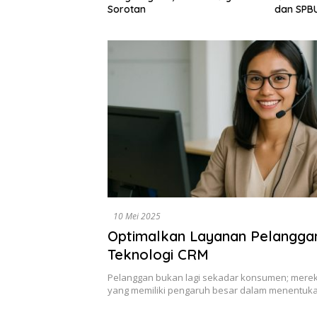
Dewan
dan SPBUN-SGN, Dorong Solusi
Tegas
Tanpa Aksi Jalanan
Berba
10 Mei 2025
Optimalkan Layanan Pelangga
Teknologi CRM
Pelanggan bukan lagi sekadar konsumen; merek
yang memiliki pengaruh besar dalam menentuk