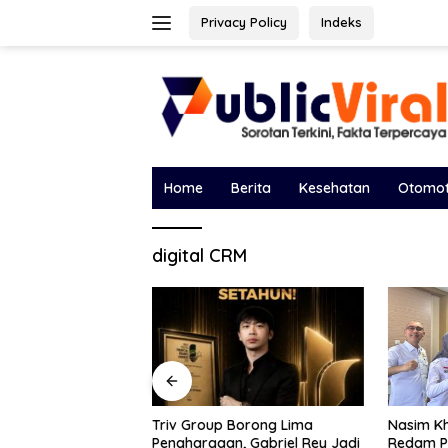
Langsung
Privacy Policy
Indeks
ke
konten
Home
Berita
Kesehatan
Otomot
digital CRM
p Borong Lima
Bawa 
Nasim Khan Turun Tangan
an, Gabriel Rey Jadi
DPRD,
Redam Polemik Holding PTPN