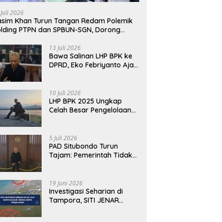
njawab dengan Alasan,
Fakta Berbeda dari Narasi
 Juli 2026
tapi Harus Menunjukkan
yang Viral
sim Khan Turun Tangan Redam Polemik
untabilitas.
lding PTPN dan SPBUN-SGN, Dorong
lusi Tanpa Aksi Jalanan
13 Juli 2026
Bawa Salinan LHP BPK ke
DPRD, Eko Febriyanto Ajak
Dewan Adu Data dan
Tegaskan Pengawasan
Harus Berbasis Fakta
10 Juli 2026
LHP BPK 2025 Ungkap
Celah Besar Pengelolaan
Keuangan Situbondo, PAD
Belum Optimal
5 Juli 2026
PAD Situbondo Turun
Tajam: Pemerintah Tidak
Cukup Menjawab dengan
Alasan, Tetapi Harus
Menunjukkan
19 Juni 2026
Akuntabilitas.
Investigasi Seharian di
Tampora, SITI JENAR
Temukan Fakta Berbeda
dari Narasi yang Viral