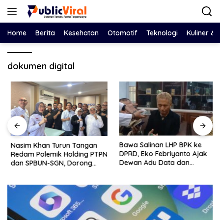
Langsung
ke
konten
Home
Berita
Kesehatan
Otomotif
Teknologi
Kuliner &
dokumen digital
Bawa Salinan LHP BPK ke
Nasim Khan Turun Tangan
DPRD, Eko Febriyanto Ajak
Redam Polemik Holding PTPN
Dewan Adu Data dan
dan SPBUN-SGN, Dorong
Tegaskan Pengawasan
Solusi Tanpa Aksi Jalanan
Harus Berbasis Fakta