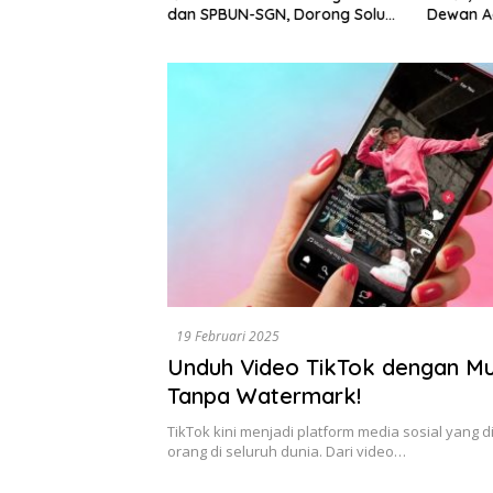
Dewan A
dan SPBUN-SGN, Dorong Solusi
Tegaska
Tanpa Aksi Jalanan
Berbasis
19 Februari 2025
Unduh Video TikTok dengan M
Tanpa Watermark!
TikTok kini menjadi platform media sosial yang d
orang di seluruh dunia. Dari video…