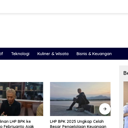
if
Teknologi
Kuliner & Wisata
Bisnis & Keuangan
B
inan LHP BPK ke
LHP BPK 2025 Ungkap Celah
PAD S
o Febriyanto Ajak
Besar Pengelolaan Keuangan
Peme