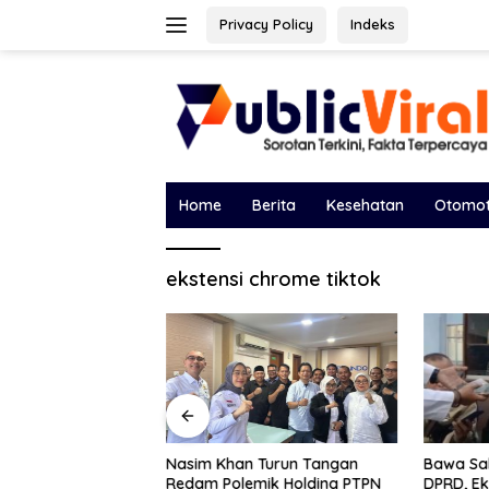
Langsung
Privacy Policy
Indeks
ke
konten
Home
Berita
Kesehatan
Otomot
ekstensi chrome tiktok
Borong Lima
Bawa Sal
Nasim Khan Turun Tangan
, Gabriel Rey Jadi
DPRD, Ek
Redam Polemik Holding PTPN