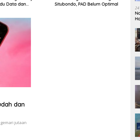
du Data dan
Situbondo, PAD Belum Optimal
Menj
24
n Pengawasan Harus
Tetap
Na
 Fakta
Akunt
Ho
So
udah dan
igemari jutaan