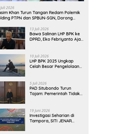
awab dengan Alasan,
Fakta Berbeda dari Narasi
T
 Juli 2026
i Harus Menunjukkan
yang Viral
B
sim Khan Turun Tangan Redam Polemik
abilitas.
lding PTPN dan SPBUN-SGN, Dorong
lusi Tanpa Aksi Jalanan
13 Juli 2026
Bawa Salinan LHP BPK ke
DPRD, Eko Febriyanto Ajak
Dewan Adu Data dan
Tegaskan Pengawasan
Harus Berbasis Fakta
10 Juli 2026
LHP BPK 2025 Ungkap
Celah Besar Pengelolaan
Keuangan Situbondo, PAD
Belum Optimal
5 Juli 2026
PAD Situbondo Turun
Tajam: Pemerintah Tidak
Cukup Menjawab dengan
Alasan, Tetapi Harus
Menunjukkan
19 Juni 2026
Akuntabilitas.
Investigasi Seharian di
Tampora, SITI JENAR
Temukan Fakta Berbeda
dari Narasi yang Viral