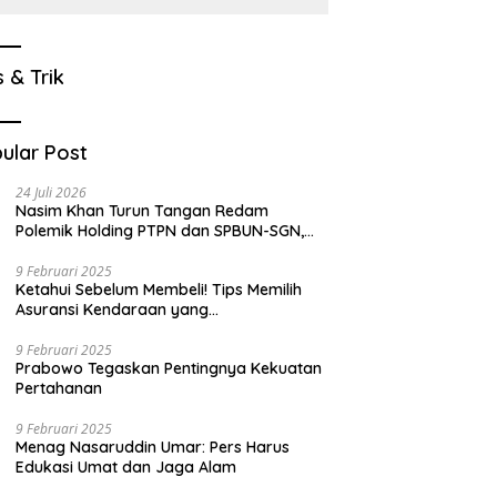
s & Trik
ular Post
24 Juli 2026
Nasim Khan Turun Tangan Redam
Polemik Holding PTPN dan SPBUN-SGN,
Dorong Solusi Tanpa Aksi Jalanan
9 Februari 2025
Ketahui Sebelum Membeli! Tips Memilih
Asuransi Kendaraan yang
Menguntungkan
9 Februari 2025
Prabowo Tegaskan Pentingnya Kekuatan
Pertahanan
9 Februari 2025
Menag Nasaruddin Umar: Pers Harus
Edukasi Umat dan Jaga Alam