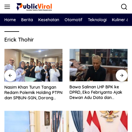
Langsung
ke
konten
Home
Berita
Kesehatan
Otomotif
Teknologi
Kuliner &
Erick Thohir
Bawa Salinan LHP BPK ke
Nasim Khan Turun Tangan
DPRD, Eko Febriyanto Ajak
Redam Polemik Holding PTPN
Dewan Adu Data dan
dan SPBUN-SGN, Dorong
Tegaskan Pengawasan
Solusi Tanpa Aksi Jalanan
Harus Berbasis Fakta