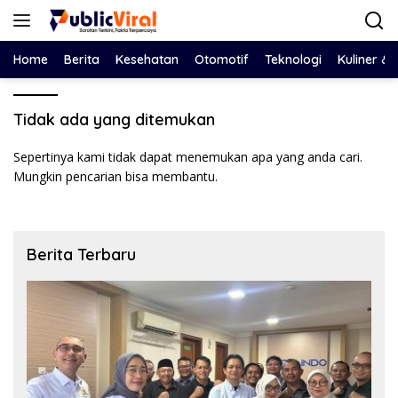
Langsung
ke
konten
Home
Berita
Kesehatan
Otomotif
Teknologi
Kuliner &
Tidak ada yang ditemukan
Sepertinya kami tidak dapat menemukan apa yang anda cari.
Mungkin pencarian bisa membantu.
Berita Terbaru