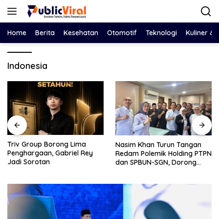
Langsung
ke
konten
Home
Berita
Kesehatan
Otomotif
Teknologi
Kuliner &
Indonesia
Bawa Salinan LHP BPK ke
Nasim Khan Turun Tangan
DPRD, Eko Febriyanto Ajak
Redam Polemik Holding PTPN
Dewan Adu Data dan
dan SPBUN-SGN, Dorong
Tegaskan Pengawasan
Solusi Tanpa Aksi Jalanan
Harus Berbasis Fakta