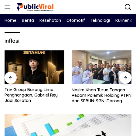
Langsung
ke
konten
Home
Berita
Kesehatan
Otomotif
Teknologi
Kuliner &
inflasi
Bawa Salinan LHP BPK ke
Nasim Khan Turun Tangan
DPRD, Eko Febriyanto Ajak
Redam Polemik Holding PTPN
Dewan Adu Data dan
dan SPBUN-SGN, Dorong
Tegaskan Pengawasan
Solusi Tanpa Aksi Jalanan
Harus Berbasis Fakta