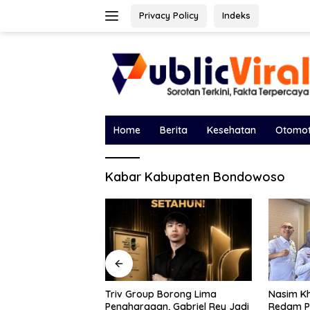
Langsung
Privacy Policy
Indeks
ke
konten
Home
Berita
Kesehatan
Otomot
Kabar Kabupaten Bondowoso
Borong Lima
Bawa Sal
Nasim Khan Turun Tangan
, Gabriel Rey Jadi
DPRD, Ek
Redam Polemik Holding PTPN