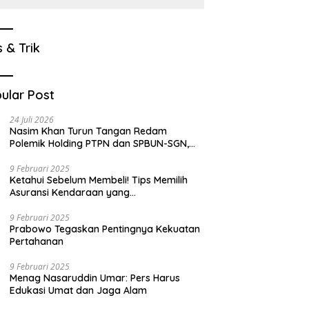
s & Trik
ular Post
24 Juli 2026
Nasim Khan Turun Tangan Redam
Polemik Holding PTPN dan SPBUN-SGN,
Dorong Solusi Tanpa Aksi Jalanan
9 Februari 2025
Ketahui Sebelum Membeli! Tips Memilih
Asuransi Kendaraan yang
Menguntungkan
9 Februari 2025
Prabowo Tegaskan Pentingnya Kekuatan
Pertahanan
9 Februari 2025
Menag Nasaruddin Umar: Pers Harus
Edukasi Umat dan Jaga Alam