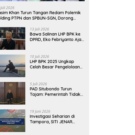
awab dengan Alasan,
Fakta Berbeda dari Narasi
T
 Juli 2026
i Harus Menunjukkan
yang Viral
B
sim Khan Turun Tangan Redam Polemik
abilitas.
lding PTPN dan SPBUN-SGN, Dorong
lusi Tanpa Aksi Jalanan
13 Juli 2026
Bawa Salinan LHP BPK ke
DPRD, Eko Febriyanto Ajak
Dewan Adu Data dan
Tegaskan Pengawasan
Harus Berbasis Fakta
10 Juli 2026
LHP BPK 2025 Ungkap
Celah Besar Pengelolaan
Keuangan Situbondo, PAD
Belum Optimal
5 Juli 2026
PAD Situbondo Turun
Tajam: Pemerintah Tidak
Cukup Menjawab dengan
Alasan, Tetapi Harus
Menunjukkan
19 Juni 2026
Akuntabilitas.
Investigasi Seharian di
Tampora, SITI JENAR
Temukan Fakta Berbeda
dari Narasi yang Viral