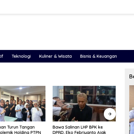
if
Teknologi
Kuliner & Wisata
Bisnis & Keuangan
B
inan LHP BPK ke
LHP BPK 2025 Ungkap Celah
PAD S
o Febriyanto Ajak
Besar Pengelolaan Keuangan
Peme