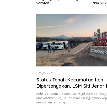
Dewan A
dan SPBUN-SGN, Dorong Solusi
Tegaska
Tanpa Aksi Jalanan
Berbasis
25 Juli 2025
Status Tanah Kecamatan Ijen
Dipertanyakan, LSM Siti Jenar
Pemkab Ambil Tindakan
Publicviral.com Bondowoso, 25 Juli 2025: Lemba
Masyarakat (LSM) Siti Jenar mengungkapkan kep
mendalam terhadap…