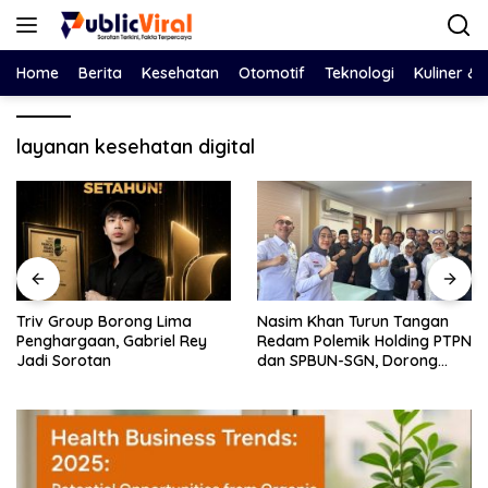
Langsung
ke
konten
Home
Berita
Kesehatan
Otomotif
Teknologi
Kuliner &
layanan kesehatan digital
Triv Group Borong Lima
Nasim Khan Turun Tangan
Penghargaan, Gabriel Rey
Redam Polemik Holding PTPN
Jadi Sorotan
dan SPBUN-SGN, Dorong
Solusi Tanpa Aksi Jalanan