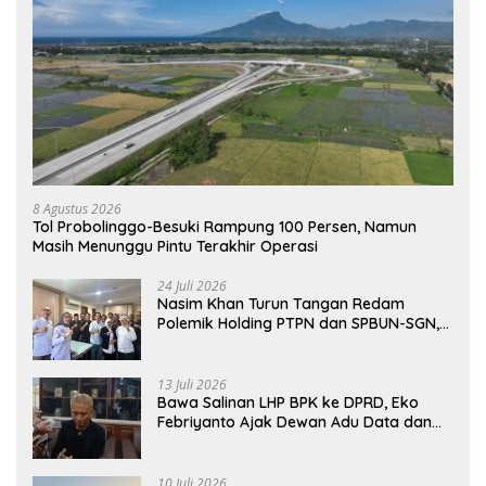
8 Agustus 2026
Tol Probolinggo-Besuki Rampung 100 Persen, Namun
Masih Menunggu Pintu Terakhir Operasi
24 Juli 2026
Nasim Khan Turun Tangan Redam
Polemik Holding PTPN dan SPBUN-SGN,
Dorong Solusi Tanpa Aksi Jalanan
13 Juli 2026
Bawa Salinan LHP BPK ke DPRD, Eko
Febriyanto Ajak Dewan Adu Data dan
Tegaskan Pengawasan Harus Berbasis
Fakta
10 Juli 2026