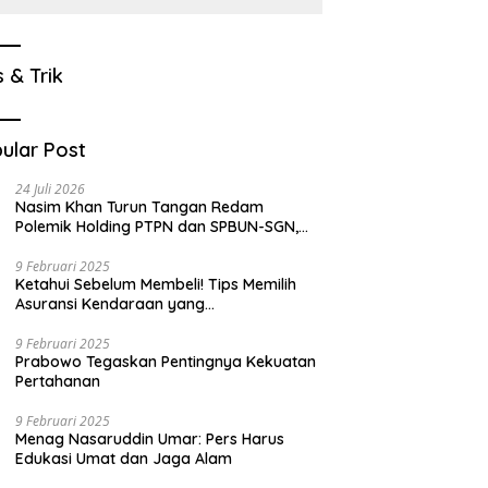
s & Trik
ular Post
24 Juli 2026
Nasim Khan Turun Tangan Redam
Polemik Holding PTPN dan SPBUN-SGN,
Dorong Solusi Tanpa Aksi Jalanan
9 Februari 2025
Ketahui Sebelum Membeli! Tips Memilih
Asuransi Kendaraan yang
Menguntungkan
9 Februari 2025
Prabowo Tegaskan Pentingnya Kekuatan
Pertahanan
9 Februari 2025
Menag Nasaruddin Umar: Pers Harus
Edukasi Umat dan Jaga Alam