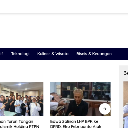
if
Teknologi
Kuliner & Wisata
Bisnis & Keuangan
B
inan LHP BPK ke
LHP BPK 2025 Ungkap Celah
PAD S
o Febriyanto Ajak
Besar Pengelolaan Keuangan
Peme