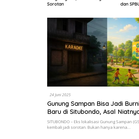
Dewan A
dan SPBUN-SGN, Dorong Solusi
Tegaska
Tanpa Aksi Jalanan
Berbasis
24 Juni 2025
Gunung Sampan Bisa Jadi Burni
Baru di Situbondo, Asal Niatny
SITUBONDO – Eks lokalisasi Gunung Sampan (GS)
kembali jadi sorotan. Bukan hanya karena…