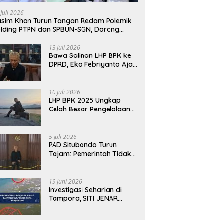
awab dengan Alasan,
Fakta Berbeda dari Narasi
T
 Juli 2026
i Harus Menunjukkan
yang Viral
B
sim Khan Turun Tangan Redam Polemik
abilitas.
lding PTPN dan SPBUN-SGN, Dorong
lusi Tanpa Aksi Jalanan
13 Juli 2026
Bawa Salinan LHP BPK ke
DPRD, Eko Febriyanto Ajak
Dewan Adu Data dan
Tegaskan Pengawasan
Harus Berbasis Fakta
10 Juli 2026
LHP BPK 2025 Ungkap
Celah Besar Pengelolaan
Keuangan Situbondo, PAD
Belum Optimal
5 Juli 2026
PAD Situbondo Turun
Tajam: Pemerintah Tidak
Cukup Menjawab dengan
Alasan, Tetapi Harus
Menunjukkan
19 Juni 2026
Akuntabilitas.
Investigasi Seharian di
Tampora, SITI JENAR
Temukan Fakta Berbeda
dari Narasi yang Viral