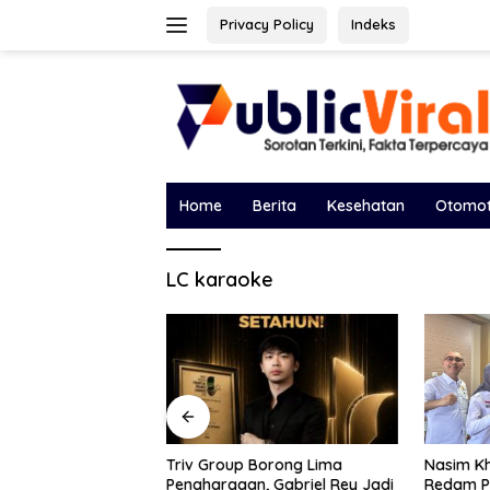
Langsung
Privacy Policy
Indeks
ke
konten
Home
Berita
Kesehatan
Otomot
LC karaoke
Borong Lima
Bawa Sal
Nasim Khan Turun Tangan
, Gabriel Rey Jadi
DPRD, Ek
Redam Polemik Holding PTPN