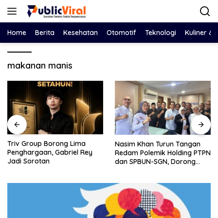
Langsung
ke
konten
Home
Berita
Kesehatan
Otomotif
Teknologi
Kuliner &
makanan manis
Bawa Salinan LHP BPK ke
Nasim Khan Turun Tangan
DPRD, Eko Febriyanto Ajak
Redam Polemik Holding PTPN
Dewan Adu Data dan
dan SPBUN-SGN, Dorong
Tegaskan Pengawasan
Solusi Tanpa Aksi Jalanan
Harus Berbasis Fakta