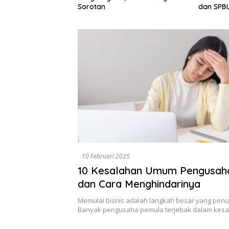
Dewan A
dan SPBUN-SGN, Dorong Solusi
Tegaska
Tanpa Aksi Jalanan
Berbasis
10 Februari 2025
10 Kesalahan Umum Pengusah
dan Cara Menghindarinya
Memulai bisnis adalah langkah besar yang penu
Banyak pengusaha pemula terjebak dalam kes