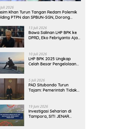
awab dengan Alasan,
Fakta Berbeda dari Narasi
T
 Juli 2026
i Harus Menunjukkan
yang Viral
B
sim Khan Turun Tangan Redam Polemik
abilitas.
lding PTPN dan SPBUN-SGN, Dorong
lusi Tanpa Aksi Jalanan
13 Juli 2026
Bawa Salinan LHP BPK ke
DPRD, Eko Febriyanto Ajak
Dewan Adu Data dan
Tegaskan Pengawasan
Harus Berbasis Fakta
10 Juli 2026
LHP BPK 2025 Ungkap
Celah Besar Pengelolaan
Keuangan Situbondo, PAD
Belum Optimal
5 Juli 2026
PAD Situbondo Turun
Tajam: Pemerintah Tidak
Cukup Menjawab dengan
Alasan, Tetapi Harus
Menunjukkan
19 Juni 2026
Akuntabilitas.
Investigasi Seharian di
Tampora, SITI JENAR
Temukan Fakta Berbeda
dari Narasi yang Viral