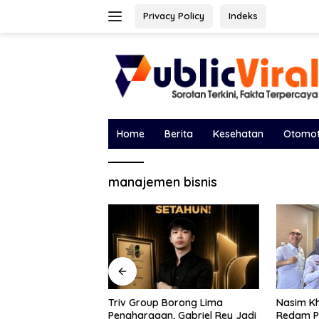
Langsung
Privacy Policy
Indeks
ke
konten
Home
Berita
Kesehatan
Otomot
manajemen bisnis
Borong Lima
Bawa Sal
Nasim Khan Turun Tangan
, Gabriel Rey Jadi
DPRD, Ek
Redam Polemik Holding PTPN