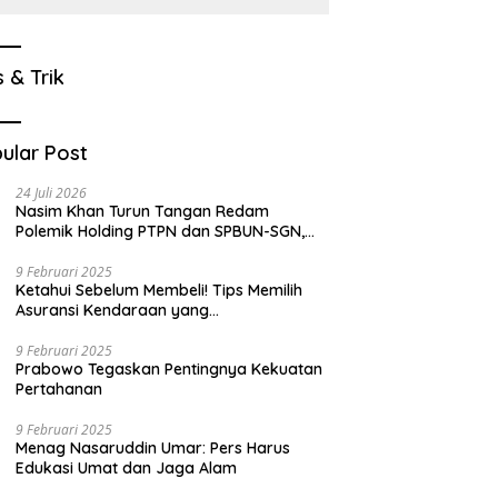
s & Trik
ular Post
24 Juli 2026
Nasim Khan Turun Tangan Redam
Polemik Holding PTPN dan SPBUN-SGN,
Dorong Solusi Tanpa Aksi Jalanan
9 Februari 2025
Ketahui Sebelum Membeli! Tips Memilih
Asuransi Kendaraan yang
Menguntungkan
9 Februari 2025
Prabowo Tegaskan Pentingnya Kekuatan
Pertahanan
9 Februari 2025
Menag Nasaruddin Umar: Pers Harus
Edukasi Umat dan Jaga Alam