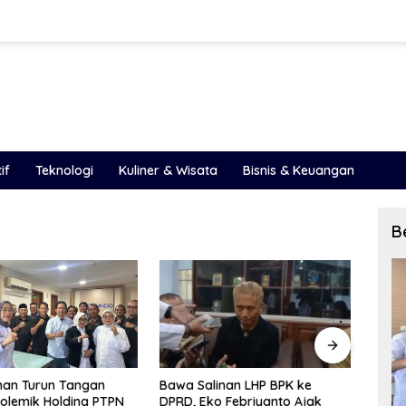
if
Teknologi
Kuliner & Wisata
Bisnis & Keuangan
B
inan LHP BPK ke
LHP BPK 2025 Ungkap Celah
PAD S
o Febriyanto Ajak
Besar Pengelolaan Keuangan
Peme