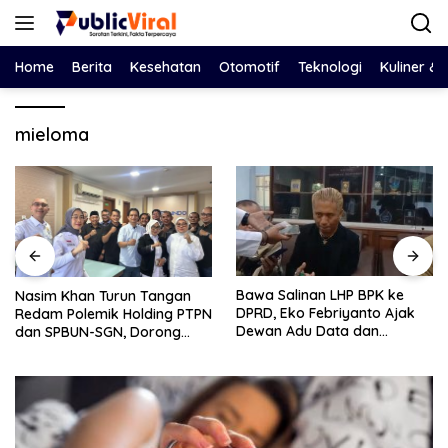
Langsung
ke
konten
Home
Berita
Kesehatan
Otomotif
Teknologi
Kuliner &
mieloma
Bawa Salinan LHP BPK ke
Nasim Khan Turun Tangan
DPRD, Eko Febriyanto Ajak
Redam Polemik Holding PTPN
Dewan Adu Data dan
dan SPBUN-SGN, Dorong
Tegaskan Pengawasan
Solusi Tanpa Aksi Jalanan
Harus Berbasis Fakta