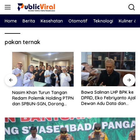
Langsung
ke
konten
Home
Berita
Kesehatan
Otomotif
Teknologi
Kuliner &
pakan ternak
Bawa Salinan LHP BPK ke
Nasim Khan Turun Tangan
DPRD, Eko Febriyanto Ajak
Redam Polemik Holding PTPN
Dewan Adu Data dan
dan SPBUN-SGN, Dorong
Tegaskan Pengawasan
Solusi Tanpa Aksi Jalanan
Harus Berbasis Fakta