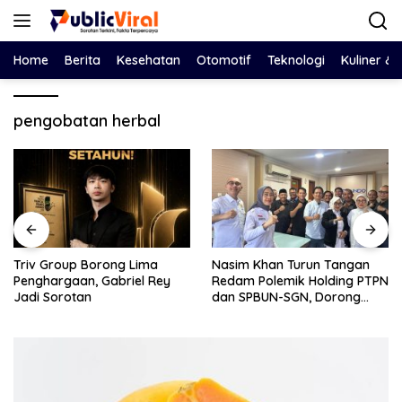
Langsung
ke
konten
Home
Berita
Kesehatan
Otomotif
Teknologi
Kuliner &
pengobatan herbal
Triv Group Borong Lima
Nasim Khan Turun Tangan
Penghargaan, Gabriel Rey
Redam Polemik Holding PTPN
Jadi Sorotan
dan SPBUN-SGN, Dorong
Solusi Tanpa Aksi Jalanan