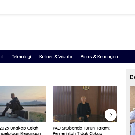
if
Teknologi
Kuliner & Wisata
Bisnis & Keuangan
B
2025 Ungkap Celah
PAD Situbondo Turun Tajam:
Inves
engelolaan Keuangan
Pemerintah Tidak Cukup
Tamp