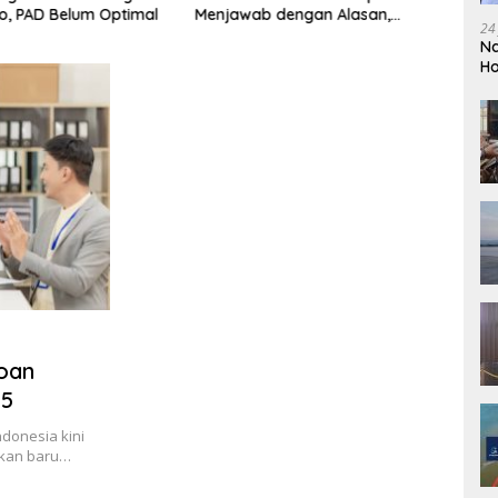
o, PAD Belum Optimal
Menjawab dengan Alasan,
Fakta
24
Tetapi Harus Menunjukkan
yang 
Na
Akuntabilitas.
Ho
So
oan
25
ndonesia kini
akan baru…