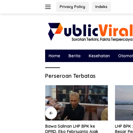
Langsung
Privacy Policy
Indeks
ke
konten
Home
Berita
Kesehatan
Otomot
Perseroan Terbatas
Bawa Salinan LHP BPK ke
LHP BPK 
 Turun Tangan
DPRD, Eko Febriyanto Ajak
Besar P
ik Holding PTPN