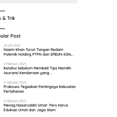
s & Trik
ular Post
24 Juli 2026
Nasim Khan Turun Tangan Redam
Polemik Holding PTPN dan SPBUN-SGN,
Dorong Solusi Tanpa Aksi Jalanan
9 Februari 2025
Ketahui Sebelum Membeli! Tips Memilih
Asuransi Kendaraan yang
Menguntungkan
9 Februari 2025
Prabowo Tegaskan Pentingnya Kekuatan
Pertahanan
9 Februari 2025
Menag Nasaruddin Umar: Pers Harus
Edukasi Umat dan Jaga Alam