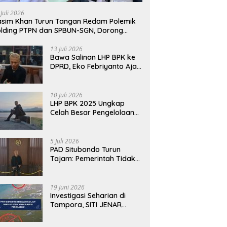
 Berbeda dari Narasi
Tempuh Jalur Hukum Laporkan
Ha
 Juli 2026
Viral
Bos Chatour ke Polda Jatim
P
sim Khan Turun Tangan Redam Polemik
lding PTPN dan SPBUN-SGN, Dorong
lusi Tanpa Aksi Jalanan
13 Juli 2026
Bawa Salinan LHP BPK ke
DPRD, Eko Febriyanto Ajak
Dewan Adu Data dan
Tegaskan Pengawasan
Harus Berbasis Fakta
10 Juli 2026
LHP BPK 2025 Ungkap
Celah Besar Pengelolaan
Keuangan Situbondo, PAD
Belum Optimal
5 Juli 2026
PAD Situbondo Turun
Tajam: Pemerintah Tidak
Cukup Menjawab dengan
Alasan, Tetapi Harus
Menunjukkan
19 Juni 2026
Akuntabilitas.
Investigasi Seharian di
Tampora, SITI JENAR
Temukan Fakta Berbeda
dari Narasi yang Viral