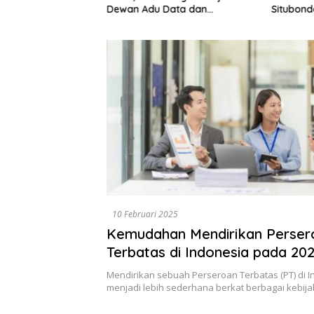
Dewan Adu Data dan
Situbond
GN, Dorong Solusi
Tegaskan Pengawasan Harus
Jalanan
Berbasis Fakta
10 Februari 2025
Kemudahan Mendirikan Perser
Terbatas di Indonesia pada 20
Mendirikan sebuah Perseroan Terbatas (PT) di I
menjadi lebih sederhana berkat berbagai kebij