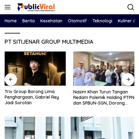
Langsung
ke
konten
Home
Berita
Kesehatan
Otomotif
Teknologi
Kuliner &
PT SITIJENAR GROUP MULTIMEDIA
orong Lima
Bawa Salinan
Nasim Khan Turun Tangan
 Gabriel Rey
DPRD, Eko Feb
Redam Polemik Holding PTPN
Dewan Adu D
dan SPBUN-SGN, Dorong
Tegaskan Pe
Solusi Tanpa Aksi Jalanan
Harus Berbasi