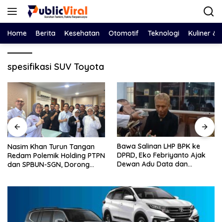
Langsung
ke
konten
Home
Berita
Kesehatan
Otomotif
Teknologi
Kuliner &
spesifikasi SUV Toyota
Bawa Salinan LHP BPK ke
Nasim Khan Turun Tangan
DPRD, Eko Febriyanto Ajak
Redam Polemik Holding PTPN
Dewan Adu Data dan
dan SPBUN-SGN, Dorong
Tegaskan Pengawasan
Solusi Tanpa Aksi Jalanan
Harus Berbasis Fakta