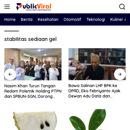
Langsung
ke
konten
Home
Berita
Kesehatan
Otomotif
Teknologi
Kuliner &
stabilitas sediaan gel
Bawa Salinan LHP BPK ke
Nasim Khan Turun Tangan
DPRD, Eko Febriyanto Ajak
Redam Polemik Holding PTPN
Dewan Adu Data dan
dan SPBUN-SGN, Dorong
Tegaskan Pengawasan
Solusi Tanpa Aksi Jalanan
Harus Berbasis Fakta