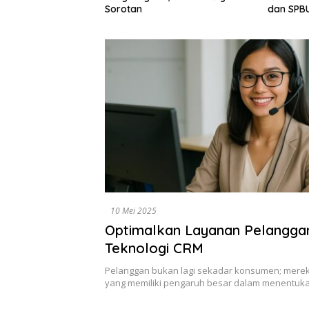
Dewan A
dan SPBUN-SGN, Dorong Solusi
Tegaska
Tanpa Aksi Jalanan
Berbasis
10 Mei 2025
Optimalkan Layanan Pelangga
Teknologi CRM
Pelanggan bukan lagi sekadar konsumen; merek
yang memiliki pengaruh besar dalam menentuk