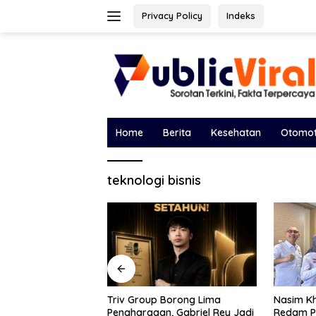
Langsung
Privacy Policy
Indeks
ke
konten
Home
Berita
Kesehatan
Otomot
teknologi bisnis
Borong Lima
Bawa Sal
Nasim Khan Turun Tangan
, Gabriel Rey Jadi
DPRD, Ek
Redam Polemik Holding PTPN