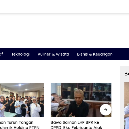
if
Teknologi
Kuliner & Wisata
Bisnis & Keuangan
B
inan LHP BPK ke
LHP BPK 2025 Ungkap Celah
PAD S
o Febriyanto Ajak
Besar Pengelolaan Keuangan
Peme