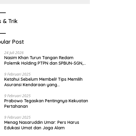
s & Trik
ular Post
24 Juli 2026
Nasim Khan Turun Tangan Redam
Polemik Holding PTPN dan SPBUN-SGN,
Dorong Solusi Tanpa Aksi Jalanan
9 Februari 2025
Ketahui Sebelum Membeli! Tips Memilih
Asuransi Kendaraan yang
Menguntungkan
9 Februari 2025
Prabowo Tegaskan Pentingnya Kekuatan
Pertahanan
9 Februari 2025
Menag Nasaruddin Umar: Pers Harus
Edukasi Umat dan Jaga Alam