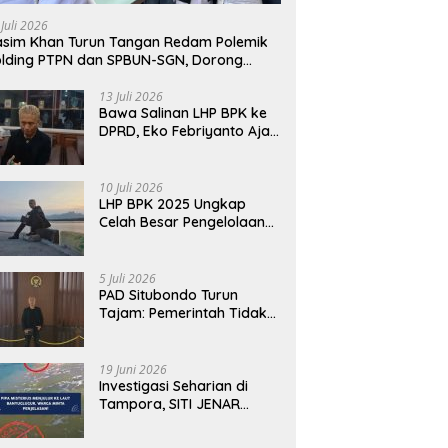
awab dengan Alasan,
Fakta Berbeda dari Narasi
T
 Juli 2026
i Harus Menunjukkan
yang Viral
B
sim Khan Turun Tangan Redam Polemik
abilitas.
lding PTPN dan SPBUN-SGN, Dorong
lusi Tanpa Aksi Jalanan
13 Juli 2026
Bawa Salinan LHP BPK ke
DPRD, Eko Febriyanto Ajak
Dewan Adu Data dan
Tegaskan Pengawasan
Harus Berbasis Fakta
10 Juli 2026
LHP BPK 2025 Ungkap
Celah Besar Pengelolaan
Keuangan Situbondo, PAD
Belum Optimal
5 Juli 2026
PAD Situbondo Turun
Tajam: Pemerintah Tidak
Cukup Menjawab dengan
Alasan, Tetapi Harus
Menunjukkan
19 Juni 2026
Akuntabilitas.
Investigasi Seharian di
Tampora, SITI JENAR
Temukan Fakta Berbeda
dari Narasi yang Viral