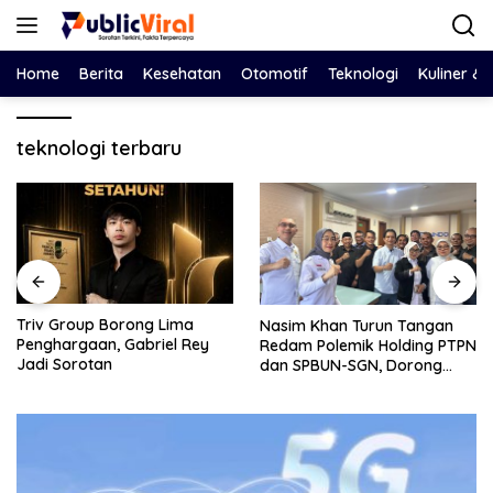
Langsung
ke
konten
Home
Berita
Kesehatan
Otomotif
Teknologi
Kuliner &
teknologi terbaru
orong Lima
Bawa Salinan
Nasim Khan Turun Tangan
 Gabriel Rey
DPRD, Eko Feb
Redam Polemik Holding PTPN
Dewan Adu D
dan SPBUN-SGN, Dorong
Tegaskan Pe
Solusi Tanpa Aksi Jalanan
Harus Berbasi