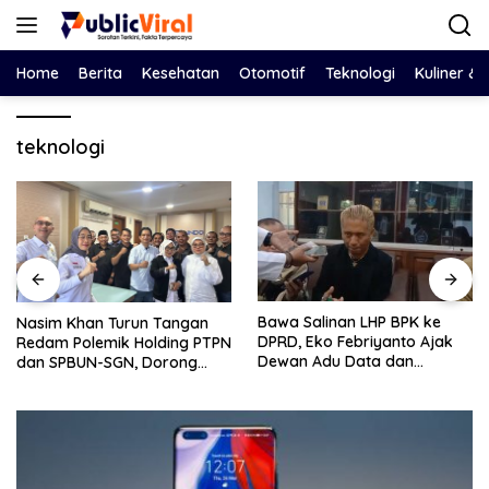
Langsung
ke
konten
Home
Berita
Kesehatan
Otomotif
Teknologi
Kuliner &
teknologi
Bawa Salinan LHP BPK ke
Nasim Khan Turun Tangan
DPRD, Eko Febriyanto Ajak
Redam Polemik Holding PTPN
Dewan Adu Data dan
dan SPBUN-SGN, Dorong
Tegaskan Pengawasan
Solusi Tanpa Aksi Jalanan
Harus Berbasis Fakta