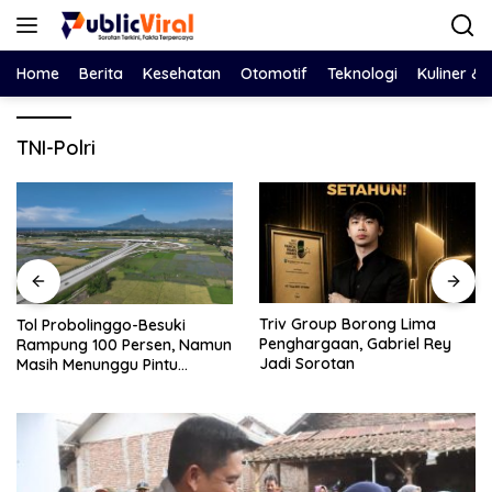
Langsung
ke
konten
Home
Berita
Kesehatan
Otomotif
Teknologi
Kuliner &
TNI-Polri
Triv Group Borong Lima
Nasim Khan Turun Tangan
Penghargaan, Gabriel Rey
Redam Polemik Holding PTPN
Jadi Sorotan
dan SPBUN-SGN, Dorong
Solusi Tanpa Aksi Jalanan